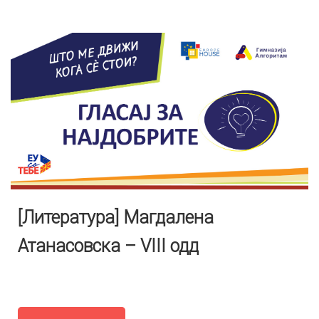
[Литература] Магдалена
Атанасовска – VIII одд