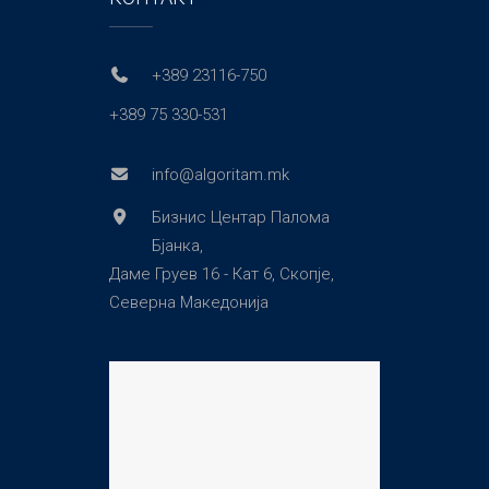
+389 23116-750
+389 75 330-531
info@algoritam.mk
Бизнис Центар Палома
Бјанка,
Даме Груев 16 - Кат 6, Скопје,
Северна Македонија