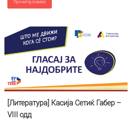
Прочитај повеќе
[Литература] Касија Сетиќ Габер –
VIII одд