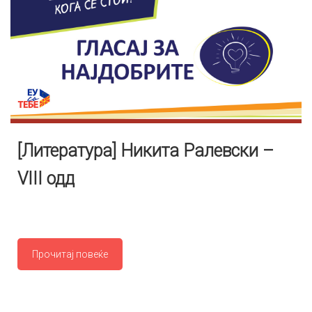
[Литература] Никита Ралевски –
VIII одд
Прочитај повеќе