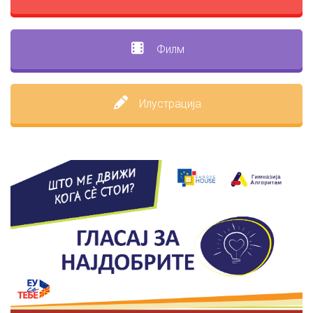
Филм
Илустрација