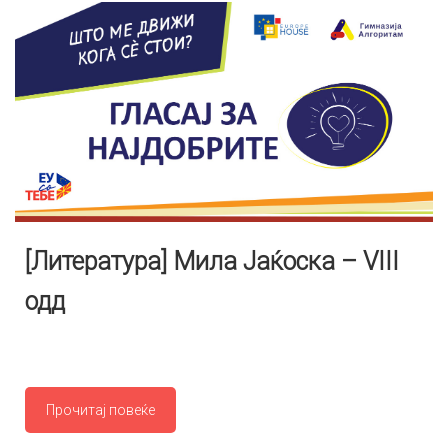
[Литература] Мила Јаќоска – VIII
одд
Прочитај повеќе