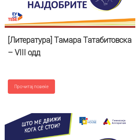
[Литература] Тамара Татабитовска
– VIII одд
Прочитај повеќе