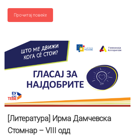
Прочитај повеќе
[Литература] Ирма Дамчевска
Стомнар – VIII одд