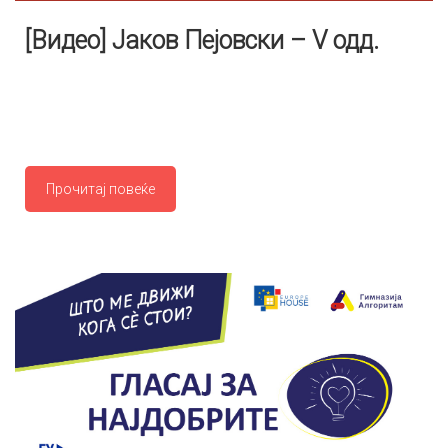
[Видео] Јаков Пејовски – V одд.
Прочитај повеќе