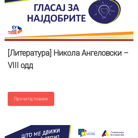
[Литература] Никола Ангеловски –
VIII одд
Прочитај повеќе