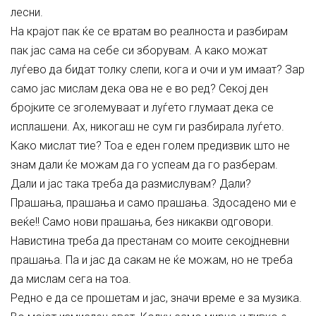
лесни.
На крајот пак ќе се вратам во реалноста и разбирам
пак јас сама на себе си зборувам. А како можат
луѓево да бидат толку слепи, кога и очи и ум имаат? Зар
само јас мислам дека ова не е во ред? Секој ден
бројките се зголемуваат и луѓето глумаат дека се
исплашени. Ах, никогаш не сум ги разбирала луѓето.
Како мислат тие? Тоа е еден голем предизвик што не
знам дали ќе можам да го успеам да го разберам.
Дали и јас така треба да размислувам? Дали?
Прашања, прашања и само прашања. Здосадено ми е
веќе!! Само нови прашања, без никакви одговори.
Навистина треба да престанам со моите секојдневни
прашања. Па и јас да сакам не ќе можам, но не треба
да мислам сега на тоа.
Редно е да се прошетам и јас, значи време е за музика.