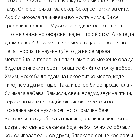
Во мојот измислен свет. Колку само мирно и тивко е
таму. Сите се грижат за секој. Секој се грижи за сите.
Ако би можела да живеам во моите мисли, би се
преселила веднаш. Музиката е единственото нешто
што ме движи во овој свет каде што сѐ стои. А каде да
одам денес? Во изминативе месеци, јас ја прошетав
цела Европа, ги научив луѓето да не се мразат
меѓусебно. Интересно, нели? Само ако можеше ова да
биде вистинскиот свет, тогаш се би било толку добро.
Хммм, можеби да одам на некое тивко место, каде
никој нема да ме најде. Така и денес би се прошетала и
би имала забава. Замисли, свеж воздух, звук на птици,
пејзаж на малите градби од високо место и во
позадина мека музика од твојот омилен бенд.
Чекорење во длабоката планина, различни видови на
дрвја, листови во секаква боја, небо полно со облаци
кои си играат едни со други, блескаво сонце кое зрачи.