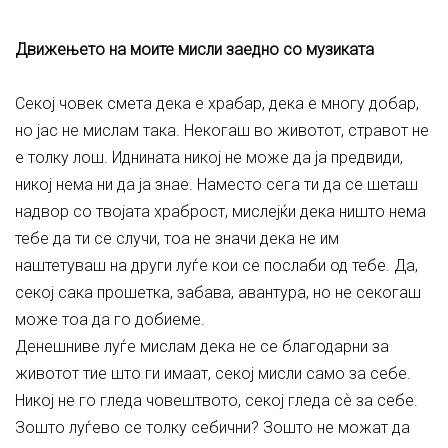
Движењето на моите мисли заедно со музиката
Секој човек смета дека е храбар, дека е многу добар,
но јас не мислам така. Некогаш во животот, стравот не
е толку лош. Иднината никој не може да ја предвиди,
никој нема ни да ја знае. Наместо сега ти да се шеташ
надвор со твојата храброст, мислејќи дека ништо нема
тебе да ти се случи, тоа не значи дека не им
наштетуваш на други луѓе кои се послаби од тебе. Да,
секој сака прошетка, забава, авантура, но не секогаш
може тоа да го добиеме.
Денешниве луѓе мислам дека не се благодарни за
животот тие што ги имаат, секој мисли само за себе.
Никој не го гледа човештвото, секој гледа сѐ за себе.
Зошто луѓево се толку себични? Зошто не можат да