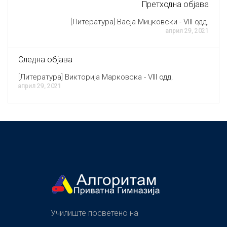
Претходна објава
[Литература] Васја Мицковски - VIII одд.
април 29, 2021
Следна објава
[Литература] Викторија Марковска - VIII одд.
април 29, 2021
Училиште посветено на