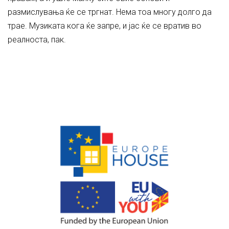
размислувања ќе се тргнат. Нема тоа многу долго да
трае. Музиката кога ќе запре, и јас ќе се вратив во
реалноста, пак.