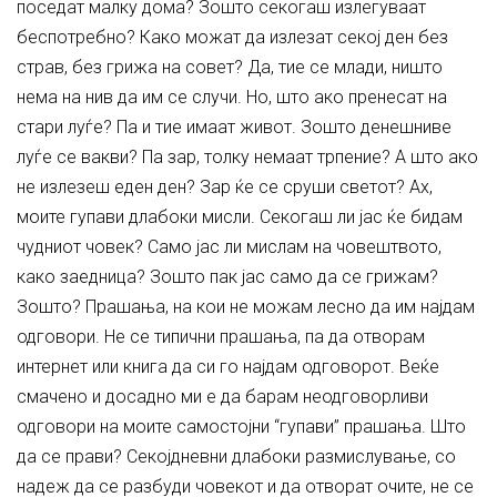
поседат малку дома? Зошто секогаш излегуваат
беспотребно? Како можат да излезат секој ден без
страв, без грижа на совет? Да, тие се млади, ништо
нема на нив да им се случи. Но, што ако пренесат на
стари луѓе? Па и тие имаат живот. Зошто денешниве
луѓе се вакви? Па зар, толку немаат трпение? А што ако
не излезеш еден ден? Зар ќе се сруши светот? Ах,
моите гупави длабоки мисли. Секогаш ли јас ќе бидам
чудниот човек? Само јас ли мислам на човештвото,
како заедница? Зошто пак јас само да се грижам?
Зошто? Прашања, на кои не можам лесно да им најдам
одговори. Не се типични прашања, па да отворам
интернет или книга да си го најдам одговорот. Веќе
смачено и досадно ми е да барам неодговорливи
одговори на моите самостојни “гупави” прашања. Што
да се прави? Секојдневни длабоки размислување, со
надеж да се разбуди човекот и да отворат очите, не се