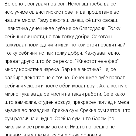
Во сонот, сонувам нов сон. Некогаш треба да се
исклучиме од вистинскиот свет и да прошетаме во
нашите мисли. Таму секогаш имаш, сѐ што сакаш.
Навистина денешниве луѓе не се благодарни. Толку
себични личности, но пак толку добри. Секогаш
кажуваат нови одлични идеи, но кои стои позади нив?
Толку себични, но пак толку добри. Кажуваат едно,
прават друго што би се рекло. “Животот не е фер”
многу користена изрека. Зар не е вистина? Не, се
разбира дека тоа не е точно. Денешниве луѓе прават
себични чекори и после обвинуваат друг. Ах, а колку е
мирно тука за да се мисли на такви работи. Сѐ е како
што замислив, студен воздух, прекрасен поглед и мека
музика во позадина. Среќна сум. Среќна сум затоа што
сум различна и чудна. Среќна сум што барем јас
мислам и се грижам за сите. Ништо погрешно не
правам, а и уште малку сите овие сонови и