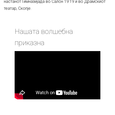
настанот Гимназијада во Салон 19:19 и во Драмскиот
театар, Скопје.
Нашата волшебна
приказна