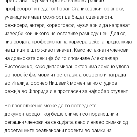
претстави. Под менторство на маестралниот
професорот и педагог Горан Станикевски-Горјански,
учениците имаат можност да бидат сценаристи,
режисери, актери, кореографи, музичари и да направат
изведби кои никого не оставиле рамнодушен. Дел од
нив својата професионална кариера веќе ја продолжија
на штиците што живот значат. Како истакнати членови
на драмската секција би го спомнале Александар
Ристоски кој како дипломиран актер има земено улога
во повеќе филмови и претстави, а освоено и награда
во Италија. Борнео Нишевиќ моментално студира
режија во Флорида и е прогласен за најдобар студент.
Во продолжение може да го погледнете
документарецот кој беше снимен со поранешни и
сегашни членови на секцијата, како и видео снимки од
досегашните реализирани проекти во рамки на