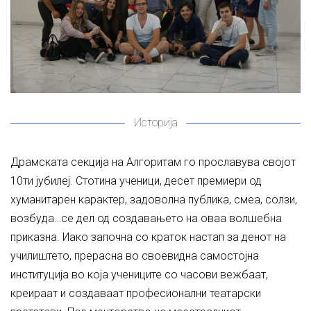
Историја
Драмската секција на Алгоритам го прославува својот
10ти јубилеј. Стотина ученици, десет премиери од
хуманитарен карактер, задоволна публика, смеа, солзи,
возбуда…се дел од создавањето на оваа волшебна
приказна. Иако започна со краток настап за денот на
училиштето, прерасна во своевидна самостојна
институција во која учениците со часови вежбаат,
креираат и создаваат професионални театарски