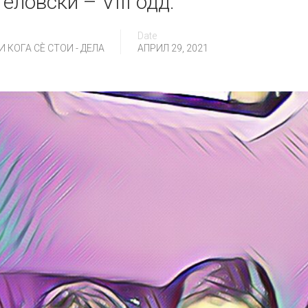
еловски – VIII одд.
Date
 КОГА СÈ СТОИ - ДЕЛА
АПРИЛ 29, 2021