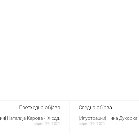
Претходна објава
Следна објава
ии] Наталија Карова - IX одд.
[Илустрации] Нина Дукоска - 
април 29, 2021
април 29, 2021