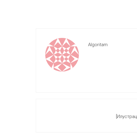
Algoritam
[Илустрац