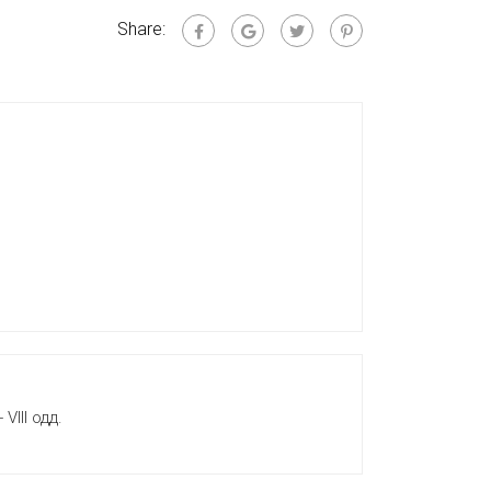
Share:
VIII одд.