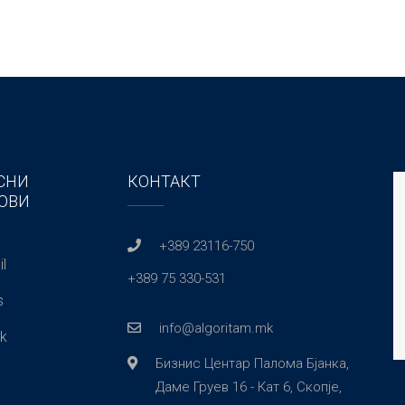
СНИ
КОНТАКТ
ОВИ
+389 23116-750
l
+389 75 330-531
s
info@algoritam.mk
k
Бизнис Центар Палома Бјанка,
Даме Груев 16 - Кат 6, Скопје,