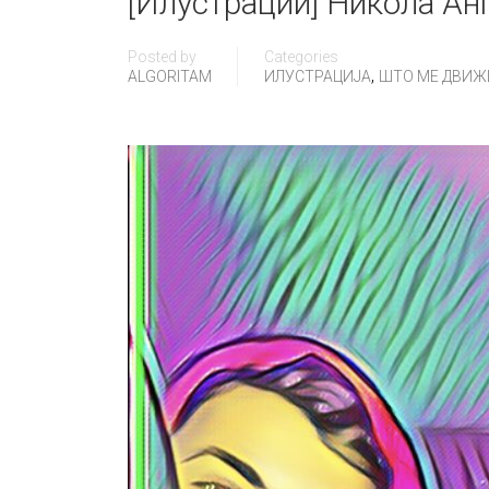
[Илустрации] Никола Анг
Posted by
Categories
,
ALGORITAM
ИЛУСТРАЦИЈА
ШТО МЕ ДВИЖИ