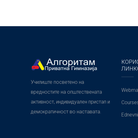
КОРИ
ЛИНК
Училиште посветено на
Webmai
вредностите на општествената
активност, индивидуален пристап и
Course
демократичност во наставата.
Ednevni