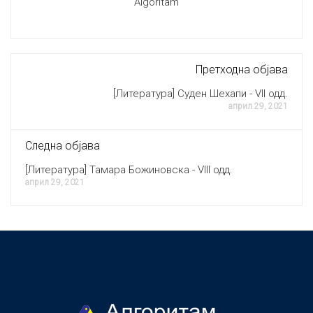
Algoritam
Претходна објава
[Литература] Суден Шехапи - VII одд.
април 29, 2021
Следна објава
[Литература] Тамара Божиновска - VIII одд.
април 29, 2021