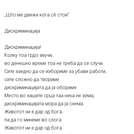
,,Што ме движи кога сѐ стои‘‘
Дискриминација
Дискриминација!
Колку тоа грдо звучи,
во денешно време тоа не треба да се случи.
Сите заедно да се избориме за убави работи,
сите сложно да твориме
дискриминацијата да ја обориме.
Место во нашите срца таа нека не зема,
дискриминацијата мора да ја снема.
Животот ни е дар од бога,
па да го минеме во слога.
Животот ни е дар од бога