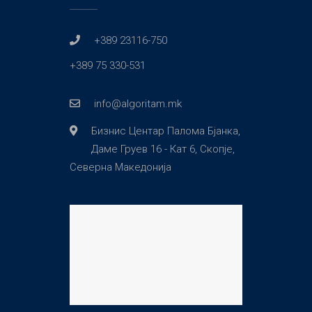
+389 23116-750
+389 75 330-531
info@algoritam.mk
Бизнис Центар Палома Бјанка,
Даме Груев 16 - Кат 6, Скопје,
Северна Македонија