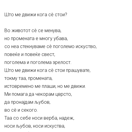
Што ме движи кога сè стои?
Во животот сè се менува,
но промената е многу убава,
со неа стекнуваме сè поголемо искуство,
повеќе и повеќе свест,
поголема и поголема зрелост.
Што ме движи кога сè стои прашувате,
токму таа, промената,
истовремено ме плаши, но ме движи.
Ми помага да чекорам цврсто,
да пронајдам љубов,
во сè и секого.
Таа со себе носи верба, надеж,
носи љубов, носи искуства,