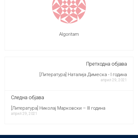
Algoritam
Претходна објава
[Литература] Наталија Димеска - I година
април 29, 2021
Следна објава
[Литература] Николај Марковски – III година
април 29, 2021