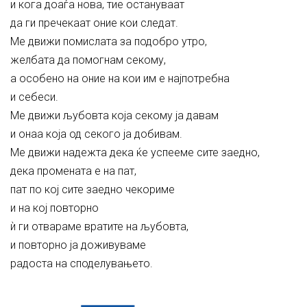
и кога доаѓа нова, тие остануваат
да ги пречекаат оние кои следат.
Ме движи помислата за подобро утро,
желбата да помогнам секому,
а особено на оние на кои им е најпотребна
и себеси.
Ме движи љубовта која секому ја давам
и онаа која од секого ја добивам.
Ме движи надежта дека ќе успееме сите заедно,
дека промената е на пат,
пат по кој сите заедно чекориме
и на кој повторно
ѝ ги отвараме вратите на љубовта,
и повторно ја доживуваме
радоста на споделувањето.