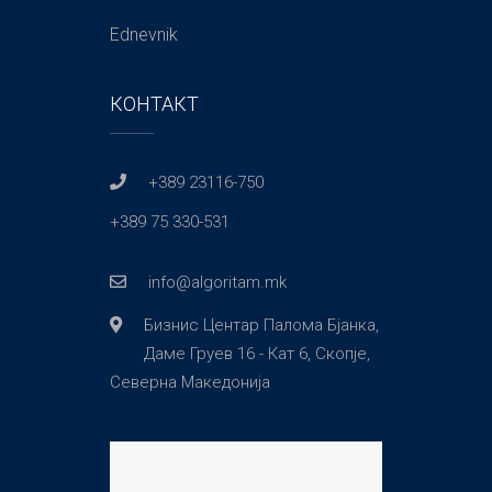
Ednevnik
КОНТАКТ
+389 23116-750
+389 75 330-531
info@algoritam.mk
Бизнис Центар Палома Бјанка,
Даме Груев 16 - Кат 6, Скопје,
Северна Македонија