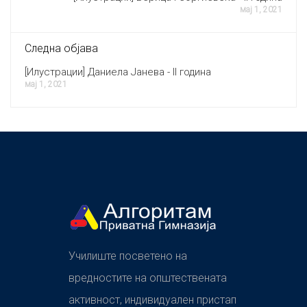
мај 1, 2021
Следна објава
[Илустрации] Даниела Јанева - II година
мај 1, 2021
Училиште посветено на
вредностите на општествената
активност, индивидуален пристап