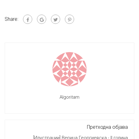
Share:
Algoritam
Претходна објава
[Илустрации] Верица Георгиевска - II година