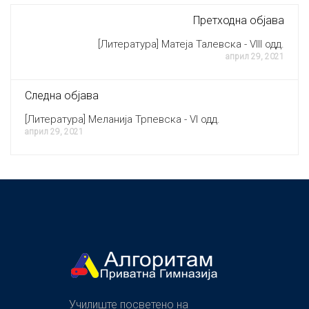
Претходна објава
[Литература] Матеја Талевска - VIII одд.
април 29, 2021
Следна објава
[Литература] Меланија Трпевска - VI одд.
април 29, 2021
Училиште посветено на