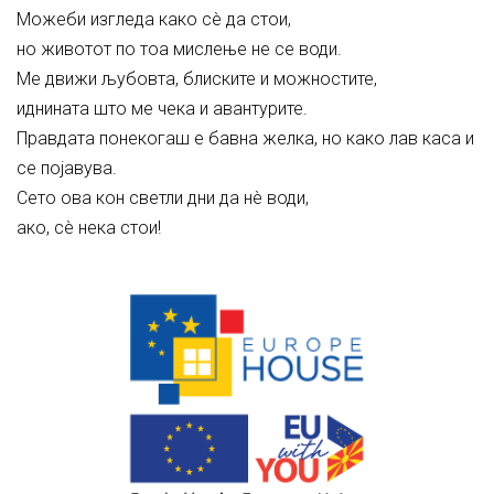
Можеби изгледа како сè да стои,
но животот по тоа мислење не се води.
Ме движи љубовта, блиските и можностите,
иднината што ме чека и авантурите.
Правдата понекогаш е бавна желка, но како лав каса и
се појавува.
Сето ова кон светли дни да нè води,
ако, сè нека стои!