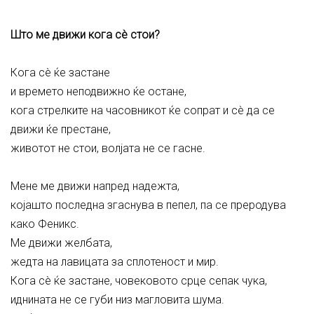
Што ме движи кога сè стои?
Кога сè ќе застане
и времето неподвижно ќе остане,
кога стрелките на часовникот ќе сопрат и сè да се
движи ќе престане,
животот не стои, волјата не се гасне.
Мене ме движи напред надежта,
којашто последна згаснува в пепел, па се преродува
како Феникс.
Ме движи желбата,
жедта на лавицата за сплотеност и мир.
Кога сè ќе застане, човековото срце сепак чука,
иднината не се губи низ магловита шума.