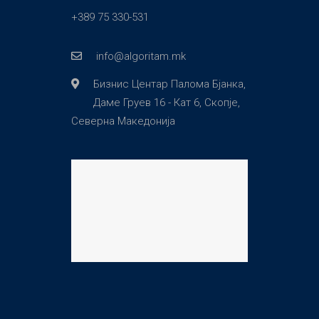
+389 75 330-531
info@algoritam.mk
Бизнис Центар Палома Бјанка,
Даме Груев 16 - Кат 6, Скопје,
Северна Македонија