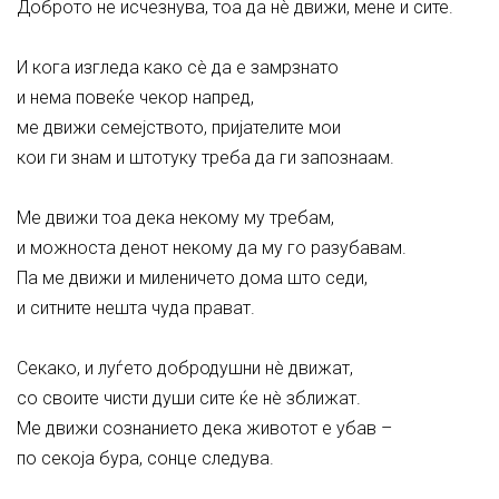
Доброто не исчезнува, тоа да нè движи, мене и сите.
И кога изгледа како сè да е замрзнато
и нема повеќе чекор напред,
ме движи семејството, пријателите мои
кои ги знам и штотуку треба да ги запознаам.
Ме движи тоа дека некому му требам,
и можноста денот некому да му го разубавам.
Па ме движи и миленичето дома што седи,
и ситните нешта чуда прават.
Секако, и луѓето добродушни нè движат,
со своите чисти души сите ќе нè зближат.
Ме движи сознанието дека животот е убав –
по секоја бура, сонце следува.