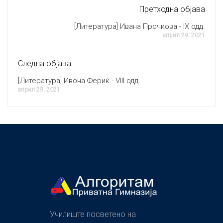
Претходна објава
[Литература] Ивана Прочкова - IX одд.
април 29, 2021
Следна објава
[Литература] Ивона Фериќ - VIII одд.
април 29, 2021
Училиште посветено на