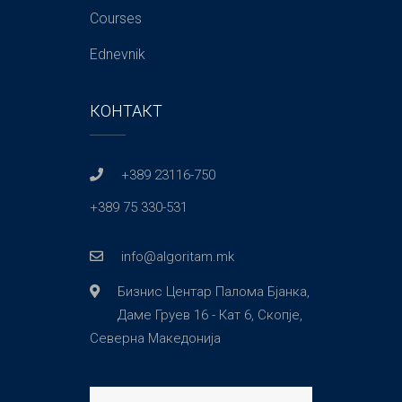
Courses
Ednevnik
КОНТАКТ
+389 23116-750
+389 75 330-531
info@algoritam.mk
Бизнис Центар Палома Бјанка,
Даме Груев 16 - Кат 6, Скопје,
Северна Македонија