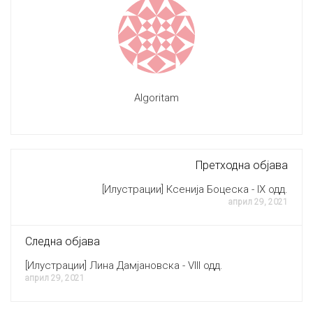
Algoritam
Претходна објава
[Илустрации] Ксенија Боцеска - IX одд.
април 29, 2021
Следна објава
[Илустрации] Лина Дамјановска - VIII одд.
април 29, 2021