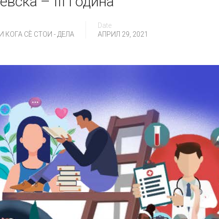
вска – III година
Date
 КОГА СÈ СТОИ - ДЕЛА
АПРИЛ 29, 2021