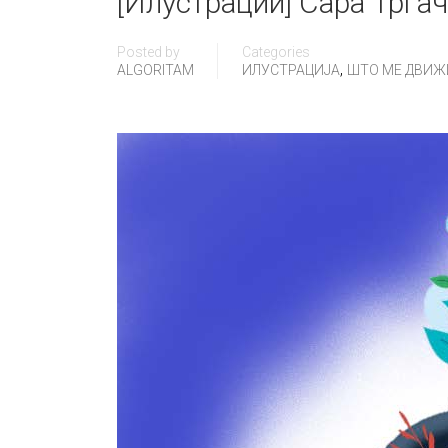
[Илустрации] Сара Тргаче
Posted by
Categories
,
ALGORITAM
ИЛУСТРАЦИЈА
ШТО МЕ ДВИЖИ