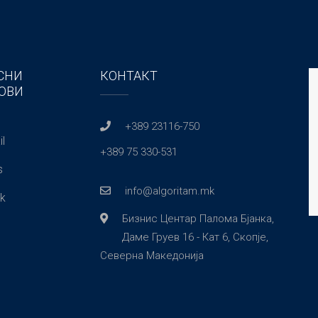
СНИ
КОНТАКТ
ОВИ
+389 23116-750
l
+389 75 330-531
s
info@algoritam.mk
k
Бизнис Центар Палома Бјанка,
Даме Груев 16 - Кат 6, Скопје,
Северна Македонија