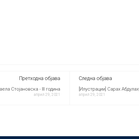
Претходна објава
Следна објава
ела Стојановска - III година
[Илустрации] Сарах Абдулаху
април 29, 2021
април 29, 2021