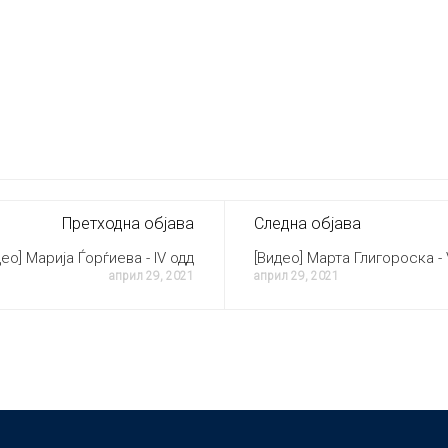
Претходна објава
Следна објава
део] Марија Ѓорѓиева - IV одд
[Видео] Марта Глигороска - 
април 29, 2021
април 29, 2021