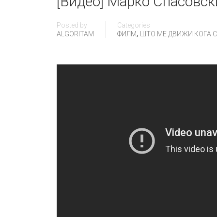
[Видео] Марко Спасовски
Posted by
Categories
,
ALGORITAM
ФИЛМ
ШТО МЕ ДВИЖИ КОГА СÈ