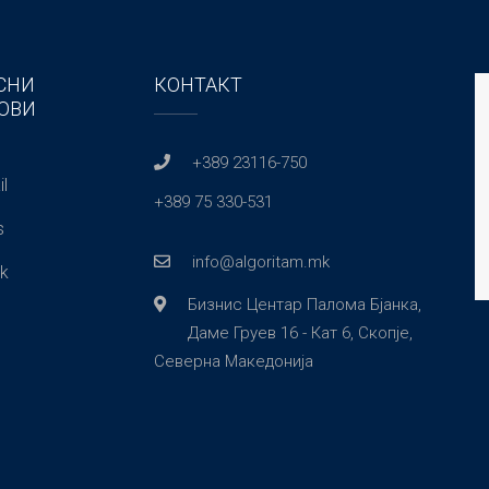
СНИ
КОНТАКТ
ОВИ
+389 23116-750
l
+389 75 330-531
s
info@algoritam.mk
k
Бизнис Центар Палома Бјанка,
Даме Груев 16 - Кат 6, Скопје,
Северна Македонија