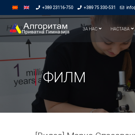
+389 23116-750
+389 75 330-531
info
ЗА НАС
НАСТАВА
ФИЛМ