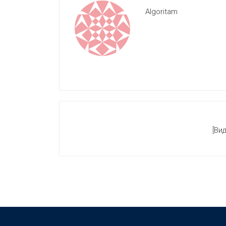
Algoritam
[Ви