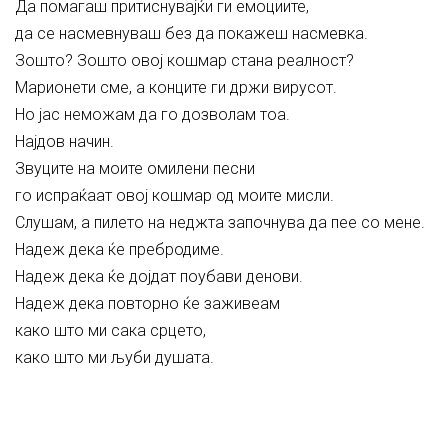
Да помагаш притиснувајќи ги емоциите,
да се насмевнуваш без да покажеш насмевка.
Зошто? Зошто овој кошмар стана реалност?
Марионети сме, а конците ги држи вирусот.
Но јас неможам да го дозволам тоа.
Најдов начин.
Звуците на моите омилени песни
го испраќаат овој кошмар од моите мисли.
Слушам, а пилето на неджта започнува да пее со мене.
Надеж дека ќе пребродиме.
Надеж дека ќе дојдат поубави денови.
Надеж дека повторно ќе заживеам
како што ми сака срцето,
како што ми љуби душата.