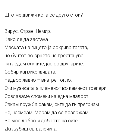
Што ме движи кога се друго стои?
Вирус. Страв. Немир.
Како се да застана
Маската на лицето ја сокрива тагата,
но бунтот во срцето не престанува.
Ги гледам сликите, јас со другарите.
Собир кај викендицата.
Надвор ладно – внатре топло.
Ечи музиката, а пламенот во каминот трепери.
Создаваме спомени на една младост.
Сакам дружба сакам, сите да ги прегрнам.
Не, несмеам. Морам да се воздржам.
За мое добро и доброто на сите.
Да љубиш од далечина,