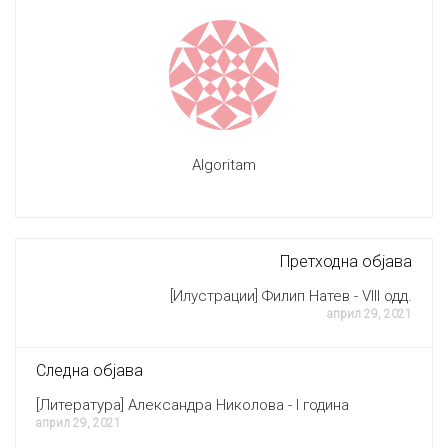
Algoritam
Претходна објава
[Илустрации] Филип Натев - VIII одд.
април 29, 2021
Следна објава
[Литература] Александра Николова - I година
април 29, 2021