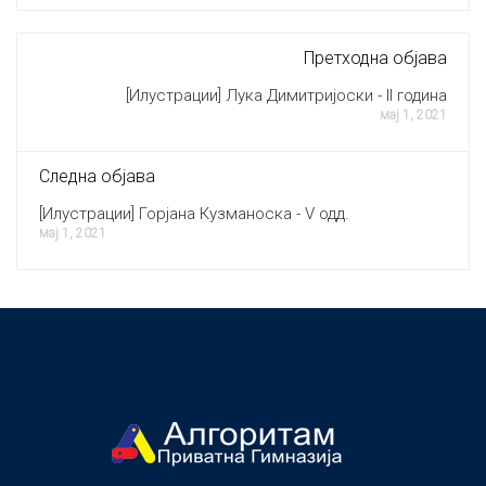
Претходна објава
[Илустрации] Лука Димитријоски - II година
мај 1, 2021
Следна објава
[Илустрации] Горјана Кузманоска - V одд.
мај 1, 2021