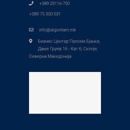
+389 23116-750
+389 75 330-531
info@algoritam.mk
Бизнис Центар Палома Бјанка,
Даме Груев 16 - Кат 6, Скопје,
Северна Македонија