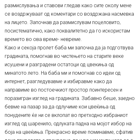
размислувања и ставови гледав како сите околу мене
се воздржуваат од коментари со воздржана насмевка
на лицето. Започнав да размислувам поцеловито,
посистематично, како поквалитетно да го искористам
времето во ова време- невреме.
Како и секоја пролет баба ми започна да ја подготвува
градината, помогнав во чистењето на старите веке
исушени и разградени остатоци од цвекиња од
минатото лето. На баба ми и помогнав со идеи од
интернет, разгледувавме и избиравме како да
направиме во постоечкиот простор поинтересен и
поразигран изглед на градината. Забавно беше, заедно
бевме на пазар за да одлучиме кои цвеќиња од
понудените ќе ни се вклопат во претходно избраниот
изглед од шаренило, одлуката падна на мојот избор на
боја на цвеќиња. Прекрасно време поминавме, сфатив