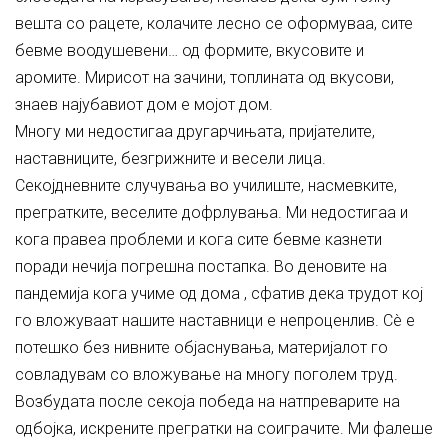
вешта со рацете, колачите лесно се оформуваа, сите
бевме воодушевени… од формите, вкусовите и
аромите. Мирисот на зачини, топлината од вкусови,
знаев најубавиот дом е мојот дом.
Многу ми недостигаа другарчињата, пријателите,
наставниците, безгрижните и весели лица.
Секојдневните случувања во училиште, насмевките,
прегратките, веселите дофрлувања. Ми недостигаа и
кога правеа проблеми и кога сите бевме казнети
поради нечија погрешна постапка. Во деновите на
пандемија кога учиме од дома , сфатив дека трудот кој
го вложуваат нашите наставници е непроценлив. Сè е
потешко без нивните објаснувања, материјалот го
совладувам со вложување на многу поголем труд.
Возбудата после секоја победа на натпреварите на
одбојка, искрените прегратки на соиграчите. Ми фалеше