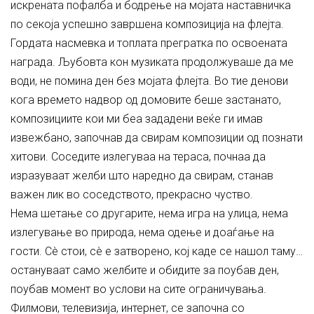
искрената пофалба и бодрење на мојата наставничка
по секоја успешно завршена композиција на флејта.
Гордата насмевка и топлата прегратка по освоената
награда. Љубовта кон музиката продолжуваше да ме
води, не помина ден без мојата флејта. Во тие денови
кога времето надвор од домовите беше застанато,
композициите кои ми беа зададени веќе ги имав
извежбано, започнав да свирам композиции од познати
хитови. Соседите излегуваа на тераса, почнаа да
изразуваат желби што наредно да свирам, станав
важен лик во соседството, прекрасно чуство.
Нема шетање со другарите, нема игра на улица, нема
излегување во природа, нема одење и доаѓање на
гости. Сè стои, сè е затворено, кој каде се нашол таму…
остануваат само желбите и обидите за поубав ден,
поубав момент во услови на сите ограничувања.
Филмови, телевизија, интернет, се започна со