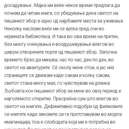
досадување…Мајка ми веќе некое време предлага да
почнам да читам книги, со убедување дека светот на
пишаниот збор е едно од најубавите места за уживање.
Неколку наслови веќе ми се вртеа пред очи во
нејзината библиотека. И така во ова време на претек,
без многу очекувања и воодушевување влегов во
ширум отворените порти од пишаниот збор. Започна
времето брзо да минува, час по час, ден по ден, во
светот на авантурите. Сè околу мене стои, а јас низ
страниците се движам каде сакам и колку сакам,
светот стана многу мал, го чувствував на дланка.
Љубовта кон пишаниот збор за мене во овој период е
најголемото откритие. Пресреќна сум што влегов во
светот на книгите. Дефинитивно подобри од филмовите
се книгите каде ликовите си ги претставувам во мојата
имагинација, тоа е слободата која ми е потребна во