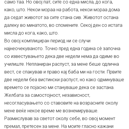
само таа. Но овој пат, сите со една мисла, до кога,
како, што. Некои мораа на работа, некои мораа дома
да седат животот за сите стана сив. Животот остана
далеку во минатото, во спомените. Секој ден со истата
мисла до кога, како, што.
Во овој комплициран период ни се случи
најнеочекуваното. Точно пред една година сè започна
со известувањето дека две недели нема да одиме во
училиште. Непланиран распуст, за мене беше одлична
вест, се спакував и право кај баба ми на гости. Првите
две недели беа вистински распуст, но како одминуваше
времето се појасно ми стануваше дека се застана.
Желбата за самостојност, независност,
несогласувањето со ставовите на возрасните околу
мене веќе некое време ме вознемируваше.
Размислував за светот околу себе, во овој момент
премал, претесен за мене. На моите гласно кажани