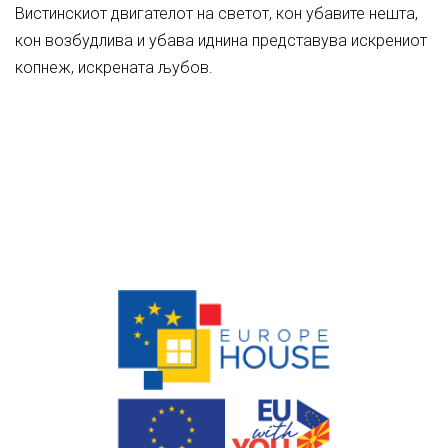
Вистинскиот двигателот на светот, кон убавите нешта,
кон возбудлива и убава иднина представува искрениот
копнеж, искрената љубов.