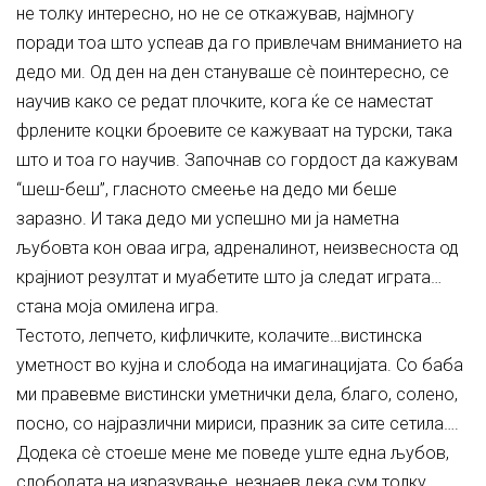
не толку интересно, но не се откажував, најмногу
поради тоа што успеав да го привлечам вниманието на
дедо ми. Од ден на ден стануваше сè поинтересно, се
научив како се редат плочките, кога ќе се наместат
фрлените коцки броевите се кажуваат на турски, така
што и тоа го научив. Започнав со гордост да кажувам
“шеш-беш”, гласното смеење на дедо ми беше
заразно. И така дедо ми успешно ми ја наметна
љубовта кон оваа игра, адреналинот, неизвесноста од
крајниот резултат и муабетите што ја следат играта…
стана моја омилена игра.
Тестото, лепчето, кифличките, колачите…вистинска
уметност во кујна и слобода на имагинацијата. Со баба
ми правевме вистински уметнички дела, благо, солено,
посно, со најразлични мириси, празник за сите сетила….
Додека сè стоеше мене ме поведе уште една љубов,
слободата на изразување, незнаев дека сум толку