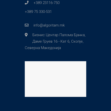
+389 23116-750
+389 75 330-531
info@algoritam.mk
Бизнис Центар Палома Бјанка,
Даме Груев 16 - Кат 6, Скопје,
Северна Македонија