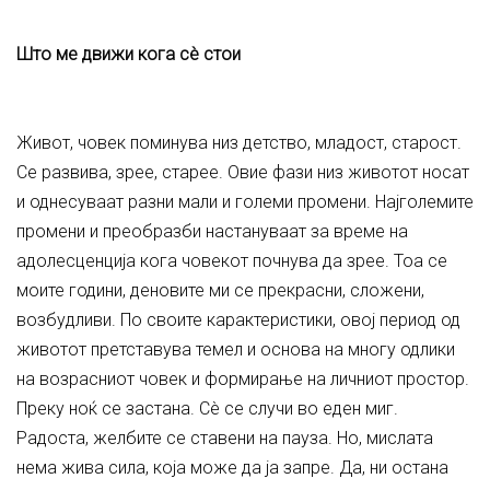
Што ме движи кога сè стои
Живот, човек поминува низ детство, младост, старост.
Се развива, зрее, старее. Овие фази низ животот носат
и однесуваат разни мали и големи промени. Најголемите
промени и преобразби настануваат за време на
адолесценција кога човекот почнува да зрее. Тоа се
моите години, деновите ми се прекрасни, сложени,
возбудливи. По своите карактеристики, овој период од
животот претставува темел и основа на многу одлики
на возрасниот човек и формирање на личниот простор.
Преку ноќ се застана. Сè се случи во еден миг.
Радоста, желбите се ставени на пауза. Но, мислата
нема жива сила, која може да ја запре. Да, ни остана