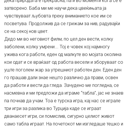
дека природата е прекрасна, па и во моменти кога се е
затворено. Баба ми ме научи дека цвеќињата ја
чувствуваат љубовта преку вниманието кое им се
посветува. Продолжив да се грижам за нив, радувајќи
се на секој нов цвет.
Дедо ми во неговиот филм, по цел ден вести, колку
заболени, колку умрени…. Тој е човек кој најмногу
ужива кога работи, еден од малкуте во мојата околина
кои одат и се враќаат од работа весели и зборуваат со
уште поголем жар за утрешниот работен ден. Еден ден
го прашав дали знае нешто различно да прави, освен
да работи и вести да гледа. Зачудено ме погледна, се
насмевна и ми предложи да играме “табла”, јас не знаев
па почнав да учам. Тоа е турска игра, кај нас се играле
три игри за разлика во Турција каде се играат
дванаесет игри, си помислив, сигурно целиот живот
само табла играат. На почетокот ми изгледаше тешко и