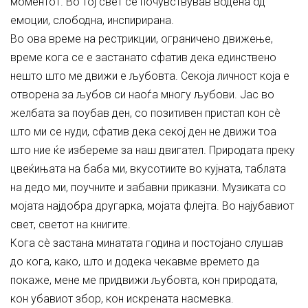
моментот. Во тој свет се почувствував водена од
емоции, слободна, инспирирана.
Во ова време на рестрикции, ограничено движење,
време кога се е застанато сфатив дека единствено
нешто што ме движи е љубовта. Секоја личност која е
отворена за љубов си наоѓа многу љубови. Јас во
желбата за поубав ден, со позитивен пристап кон сè
што ми се нуди, сфатив дека секој ден не движи тоа
што ние ќе избереме за наш двигател. Природата преку
цвеќињата на баба ми, вкусотиите во кујната, таблата
на дедо ми, поучните и забавни приказни. Музиката со
мојата најдобра другарка, мојата флејта. Во најубавиот
свет, светот на книгите.
Кога сè застана минатата година и постојано слушав
до кога, како, што и додека чекавме времето да
покаже, мене ме придвижи љубовта, кон природата,
кон убавиот збор, кон искрената насмевка.