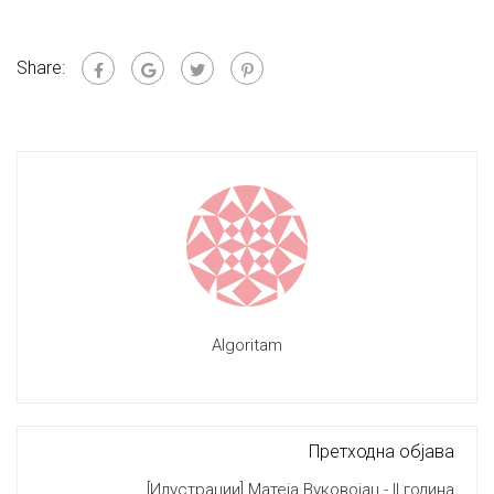
Share:
Algoritam
Претходна објава
[Илустрации] Матеја Вуковојац - II година