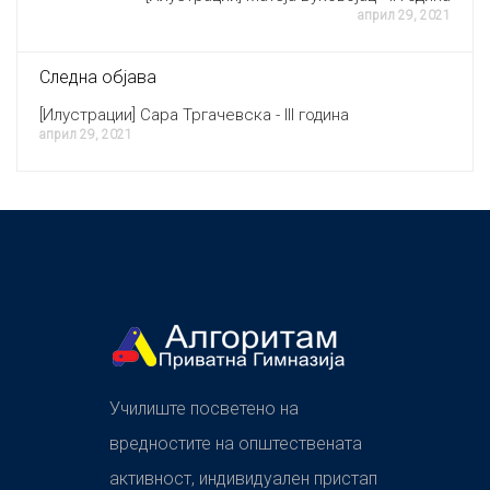
април 29, 2021
Следна објава
[Илустрации] Сара Тргачевска - III година
април 29, 2021
Училиште посветено на
вредностите на општествената
активност, индивидуален пристап