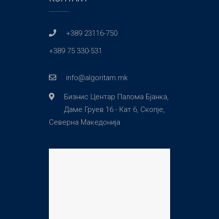
+389 23116-750
+389 75 330-531
info@algoritam.mk
Бизнис Центар Палома Бјанка,
Даме Груев 16 - Кат 6, Скопје,
Северна Македонија