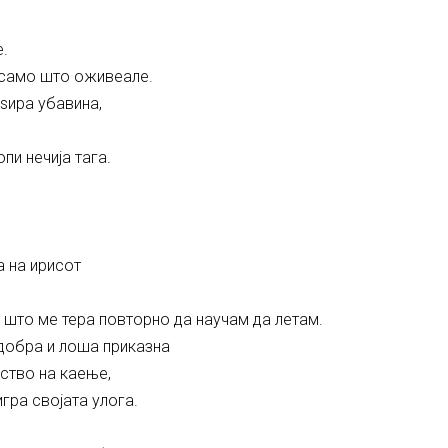
.
 само што оживеале.
аѕира убавина,
пи нечија тага.
а на ирисот
 што ме тера повторно да научам да летам.
 добра и лоша приказна
ство на каење,
игра својата улога.