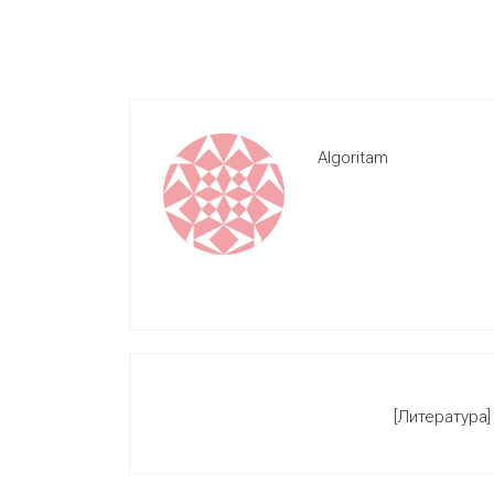
Algoritam
[Литература]