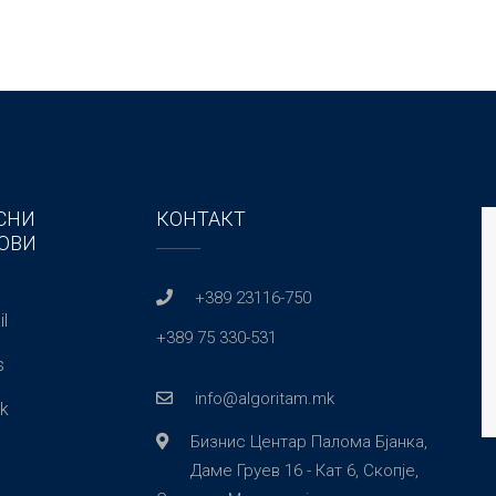
СНИ
КОНТАКТ
ОВИ
+389 23116-750
l
+389 75 330-531
s
info@algoritam.mk
k
Бизнис Центар Палома Бјанка,
Даме Груев 16 - Кат 6, Скопје,