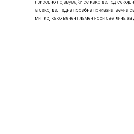
природно појавувајќи се како дел од секојд
а секој дел, една посебна приказна, вечна 
миг кој како вечен пламен носи светлина за