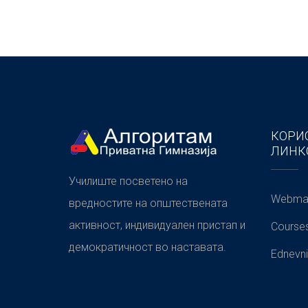
КОРИ
ЛИНК
Училиште посветено на
Webmai
вредностите на општествената
активност, индивидуален пристап и
Course
демократичност во наставата.
Ednevni