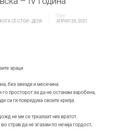
вска – IV година
Date
ОГА СÈ СТОИ - ДЕЛА
АПРИЛ 29, 2021
вите зраци
на, без ѕвезди и месечина.
ќи го просторот за да не останам заробена,
оди си ги повредува своите крилја.
дожд не ми се тркалаат низ вратот.
 во страв да не згазам по нечија гордост,