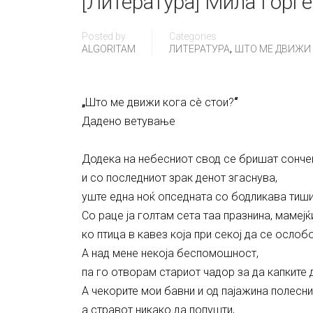
[Литература] Мила Ѓорѓе
Posted by
Categories
,
ALGORITAM
ЛИТЕРАТУРА
ШТО МЕ ДВИЖИ К
„
Што ме движи кога сè стои?
“
Дадено ветување
Додека на небесниот свод се бришат сонче
и со последниот зрак денот згаснува,
уште една ноќ опседната со бодликава тиши
Со раце ја голтам сета таа празнина, мамеј
ко птица в кавез која при секој да се ослоб
А над мене некоја беспомошност,
па го отворам стариот чадор за да капките 
А чекорите мои бавни и од пајажина полесни
а стравот никако да попушти,