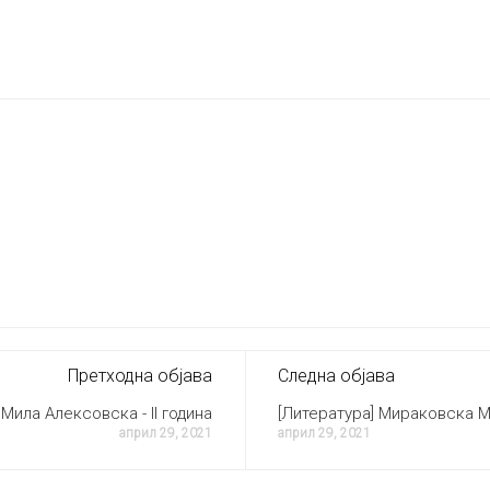
Претходна објава
Следна објава
 Мила Алексовска - II година
[Литература] Мираковска Мар
април 29, 2021
април 29, 2021