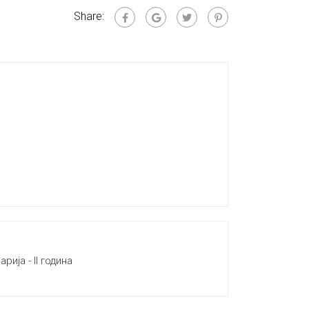
Share:
ија - II година