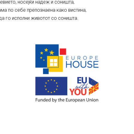
невието, носејќи надеж и соништа,
сама по себе препознаена како вистина,
 да го исполни животот со соништа.