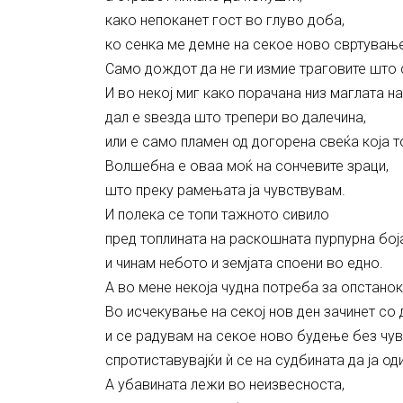
како непоканет гост во глуво доба,
ко сенка ме демне на секое ново свртување
Само дождот да не ги измие траговите што
И во некој миг како порачана низ маглата н
дал е ѕвезда што трепери во далечина,
или е само пламен од догорена свеќа која то
Волшебна е оваа моќ на сончевите зраци,
што преку рамењата ја чувствувам.
И полека се топи тажното сивило
пред топлината на раскошната пурпурна бој
и чинам небото и земјата споени во едно.
А во мене некоја чудна потреба за опстанок
Во исчекување на секој нов ден зачинет со
и се радувам на секое ново будење без чув
спротиставувајќи ѝ се на судбината да ја од
А убавината лежи во неизвесноста,