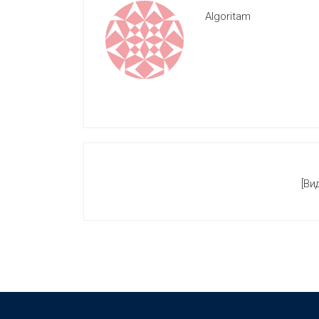
Algoritam
[Ви