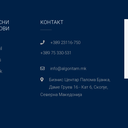
СНИ
КОНТАКТ
ОВИ
+389 23116-750
l
+389 75 330-531
s
info@algoritam.mk
k
Бизнис Центар Палома Бјанка,
Даме Груев 16 - Кат 6, Скопје,
Северна Македонија