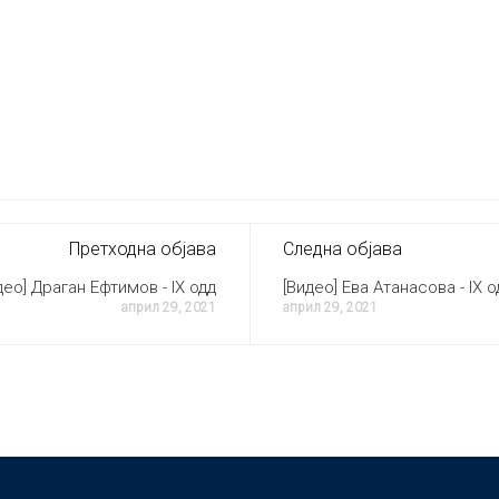
Претходна објава
Следна објава
део] Драган Ефтимов - IX одд
[Видео] Ева Атанасова - IX о
април 29, 2021
април 29, 2021