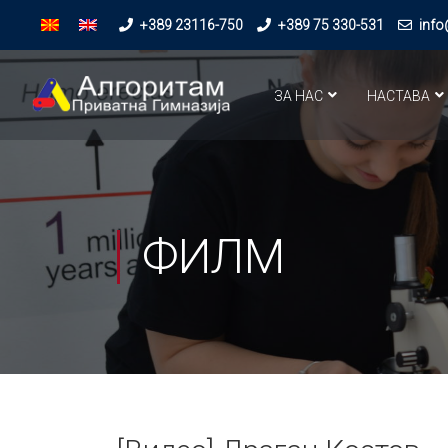
+389 23116-750
+389 75 330-531
info
ЗА НАС
НАСТАВА
ФИЛМ