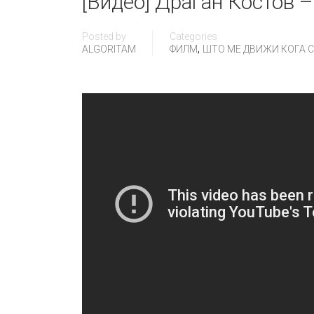
[Видео] Драган Костов –
Posted by
Categories
,
ALGORITAM
ФИЛМ
ШТО МЕ ДВИЖИ КОГА СÈ