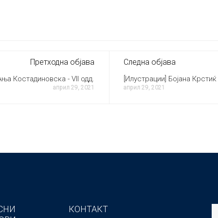
Претходна објава
Следна објава
Ања Костадиновска - VII одд.
[Илустрации] Бојана Крстиќ -
април 29, 2021
април 29, 2021
СНИ
КОНТАКТ