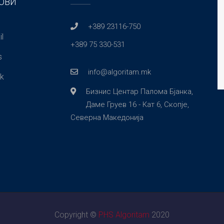
ОВИ
+389 23116-750
l
+389 75 330-531
s
info@algoritam.mk
k
Бизнис Центар Палома Бјанка,
Даме Груев 16 - Кат 6, Скопје,
Северна Македонија
Copyright ©
PHS Algoritam
2020