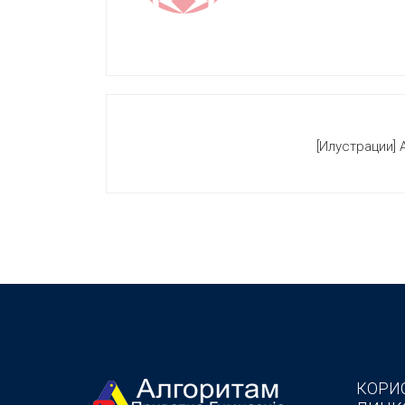
[Илустрации] 
КОРИ