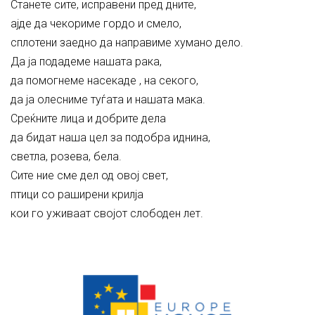
Станете сите, исправени пред дните,
ајде да чекориме гордо и смело,
сплотени заедно да направиме хумано дело.
Да ја подадеме нашата рака,
да помогнеме насекаде , на секого,
да ја олесниме туѓата и нашата мака.
Среќните лица и добрите дела
да бидат наша цел за подобра иднина,
светла, розева, бела.
Сите ние сме дел од овој свет,
птици со раширени крилја
кои го уживаат својот слободен лет.