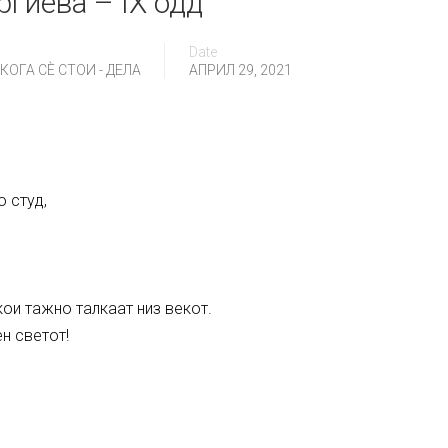
ргиева – IX одд
Date
ОГА СÈ СТОИ - ДЕЛА
АПРИЛ 29, 2021
о студ,
ои тажно талкаат низ векот.
ен светот!