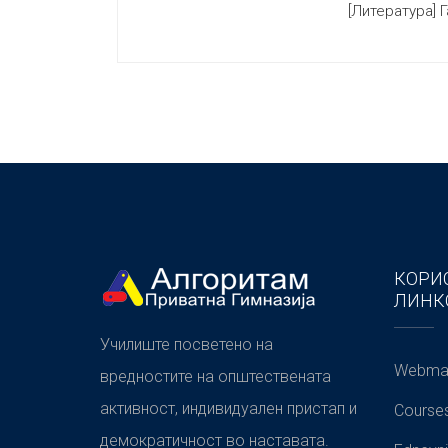
[Литература] Г
КОРИ
ЛИНК
Училиште посветено на
Webmai
вредностите на општествената
активност, индивидуален пристап и
Course
демократичност во наставата.