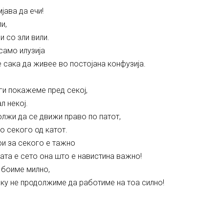
јава да ечи!
и,
и со зли вили.
само илузија
 сака да живее во постојана конфузија.
ги покажеме пред секој,
л некој.
лжи да се движи право по патот,
о секого од катот.
ои за секого е тажно
ата е сето она што е навистина важно!
а боиме милно,
ку не продолжиме да работиме на тоа силно!