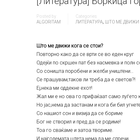
[Литература] Боркица Ѓо
Posted by
Categories
,
ALGORITAM
ЛИТЕРАТУРА
ШТО МЕ ДВИЖИ К
Што ме движи кога се стои?
Повторно како да се врти се во еден круг
Одејќи по скршен пат без насмевка и полн с
Со соништа поробени и желби уништени…
Се прашувам,таков ли треба да е светов?!
Еј,нека ми оддекне ехот!
Жал ми е но ова го прифаќаат само луѓето к
Но јас,нема да застанам и кога би бил угнет
Со нашиот сон и визија да се бориме
Бог не створил и пред да се родиме!
Тоа го сваќаме и затоа твориме.
И најголемата штета нема да ме спречи,