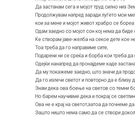
Да застанам сега и мојот труд силно низ Зем
Продолжувам напред заради луѓето мои мил
кои за мене и мојот живот храбро се бореа 
Одам заедно со мојот сон кој нема да биде 
Ќе створам јаве-желба на секое дете кое не
Тоа треба да го направиме сите,
Подарени ни се среќа и борба кои треба да 
Одејќи нанапред да пронајдеме каде застана
Да му покажеме заедно, што значи да продо
Да го излечи светот и повторно да е близу д
Знам дека ова боење на светов со темни б
Но барем научивме дека и покрај се светлин
Ова не е крај на светот,затоа да почнеме д
Зашто ништо нема само да се створи докол