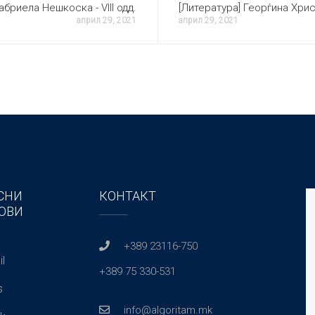
абриела Нешкоска - VIII одд.
[Литература] Георѓина Христо
април 29, 2021
април 29, 2021
СНИ
КОНТАКТ
ОВИ
+389 23116-750
l
+389 75 330-531
s
info@algoritam.mk