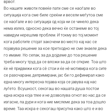
врвот.
Во нашите животи повеќе пати сме се наоѓале во
ситуација кога сме биле среќни и весели меѓутоа сме
се наоѓале и во ситуација од која ни се чинело дека
нема излез, односно дека вечно ќе останеме во тој
навидум нерешлив проблем. И токму во тој момент
кога работите стојат закочени во место кај нас се
појавува решение за кое претходно не сме знаеле дека
го имаме. Но сепак, за да дојдеме до тоа решение
треба многу труд да се вложи за да се открие. Тоа што
ќе нѐ придвижи кога сѐ стои и ќе нѐ мотивира кога сите
се разочарани, депримирани, јас би го дефинирал како
една многу интересна појава која се јавува кај нас
луѓето. Всушност, секогаш во нашата душа постои
една искра која тлее и не дозволува огнот во нас да се
изгасне, па дури и кога ние мислеме дека за тоа дошло
време. Таа искра е секогаш присутна како што е и во