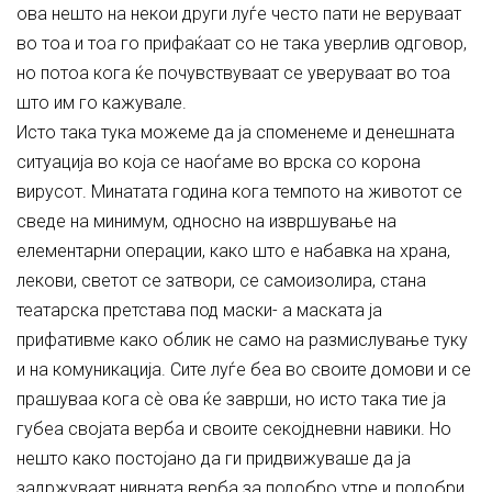
ова нешто на некои други луѓе често пати не веруваат
во тоа и тоа го прифаќаат со не така уверлив одговор,
но потоа кога ќе почувствуваат се уверуваат во тоа
што им го кажувале.
Исто така тука можеме да ја споменеме и денешната
ситуација во која се наоѓаме во врска со корона
вирусот. Минатата година кога темпото на животот се
сведе на минимум, односно на извршување на
елементарни операции, како што е набавка на храна,
лекови, светот се затвори, се самоизолира, стана
театарска претстава под маски- а маската ја
прифативме како облик не само на размислување туку
и на комуникација. Сите луѓе беа во своите домови и се
прашуваа кога сѐ ова ќе заврши, но исто така тие ја
губеа својата верба и своите секојдневни навики. Но
нешто како постојано да ги придвижуваше да ја
задржуваат нивната верба за подобро утре и подобри