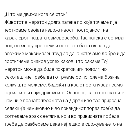
,,Што ме движи кога сѐ стои”
Животот e маратон-долга патека по којa трчаме и ја
тестираме својата издржливост, постојаност на
карактерот, нашата самодоверба. Таа патека е сонуван
сон, со многу препреки и секогаш бара од нас да
вложиме максимален труд за да ја истрчаме добро и да
постигнеме онаков успех каков што сакаме.Тој
маратон може да биде пократок или подолг, но
секогаш ние треба да го трчаме со поголема брзина
колку што можеме, бидејќи на крајот остануваат само
најсилните и најиздржливите. Односно, како што на сите
нам ни е позната теоријата на Дарвин-во таа природна
селекција неминовно и во привидниот пораз треба да
согледаме зрак светлина, но и во привидната победа
треба да разбереме дека најтешко е одржувањето на