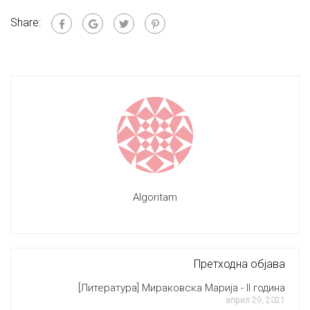
Share:
Algoritam
Претходна објава
[Литература] Мираковска Марија - II година
април 29, 2021