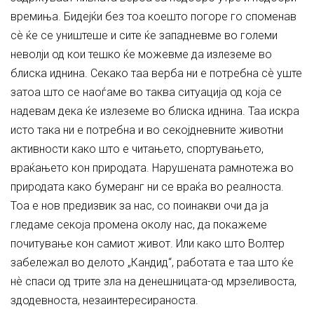
времиња. Бидејќи без тоа коешто погоре го споменав
сѐ ќе се уништеше и сите ќе западневме во големи
неволји од кои тешко ќе можевме да излеземе во
блиска иднина. Секако таа верба ни е потребна сѐ уште
затоа што се наоѓаме во таква ситуација од која се
надевам дека ќе излеземе во блиска иднина. Таа искра
исто така ни е потребна и во секојдневните животни
активности како што е читањето, спортувањето,
враќањето кон природата. Нарушената рамнотежа во
природата како бумеранг ни се враќа во реалноста.
Тоа е нов предизвик за нас, со поинакви очи да ја
гледаме секоја промена околу нас, да покажеме
почитување кон самиот живот. Или како што Волтер
забележал во делото „Кандид“, работата е таа што ќе
нѐ спаси од трите зла на денешницата-од мрзеливоста,
здодевноста, незаинтересираноста.