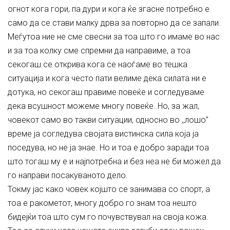
огнот кога гори, па дури и кога ќе згасне потребно е
само да се стави малку дрва за повторно да се запали.
Меѓутоа ние не сме свесни за тоа што го имаме во нас
и за тоа колку сме спремни да направиме, а тоа
секогаш се открива кога се наоѓаме во тешка
ситуација и кога често пати велиме дека силата ни е
дотука, но секогаш правиме повеќе и согледуваме
дека всушност можеме многу повеќе. Но, за жал,
човекот само во такви ситуации, односно во ,,лошо”
време ја согледува својата вистинска сила која ја
поседува, но не ја знае. Но и тоа е добро заради тоа
што тогаш му е и најпотребна и без неа не би можел да
го направи посакуваното дело.
Токму јас како човек којшто се занимава со спорт, а
тоа е ракометот, многу добро го знам тоа нешто
бидејќи тоа што сум го почувствувал на своја кожа.