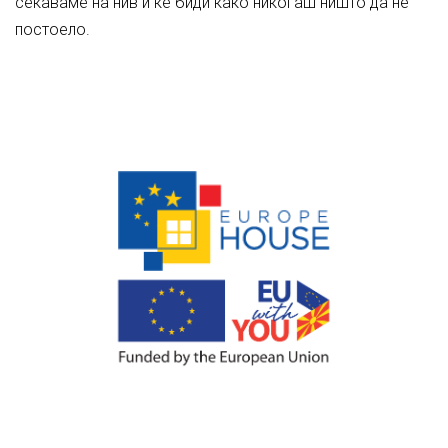
сеќаваме на нив и ке биди како никогаш ништо да не
постоело.