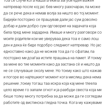
Тоа се случи кога нашата екипа загуби еден важен
натпревар после кој јас бев многу разочаран, па може
да се рече дека и немав волја за ништо во тој момент.
Бидејќи постојано се прашував дали јас сум доволно
добар и дали добро сум одговорил на задачата која
била пред мене зададена. Имаше и многу разговори со
моите родители кои ме уверуваа дека тоа е само лош
ден и дека ќе биде подобро следниот натпревар. Но јас
едноставно како да не можев тоа да го сфатам, па
постојано ми доаѓаа истите прашања на памет. И токму
за мене во тие моменти како да застана сѐ и ништо да
не се случуваше околу мене. Но токму како што кажав
и погоре во најтешкиот момент кога мислиш дека нема
решение ,токму тогаш таа искра која кај мене тлеела
цело време го запали огнот и ја разбуди свеста која ми
беше толку многу потребна за да може да ги согледам
работите од вистинска гледна точка. Кога му кажуваме