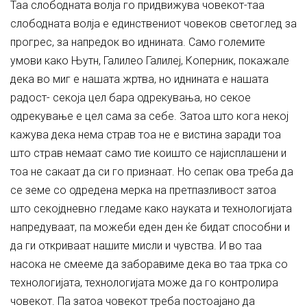
Таа слободната волја го придвижува човекот-таа
слободната волја е единствениот човеков светоглед за
прогрес, за напредок во иднината. Само големите
умови како Њутн, Галилео Галилеј, Коперник, покажале
дека во миг е нашата жртва, но иднината е нашата
радост- секоја цел бара одрекувања, но секое
одрекување е цел сама за себе. Затоа што кога некој
кажува дека нема страв тоа не е вистина заради тоа
што страв немаат само тие коишто се најисплашени и
тоа не сакаат да си го признаат. Но сепак ова треба да
се земе со одредена мерка на претпазливост затоа
што секојдневно гледаме како науката и технологијата
напредуваат, па можеби еден ден ќе бидат способни и
да ги откриваат нашите мисли и чувства. И во таа
насока не смееме да заборавиме дека во таа трка со
технологијата, технологијата може да го контролира
човекот. Па затоа човекот треба постоајано да