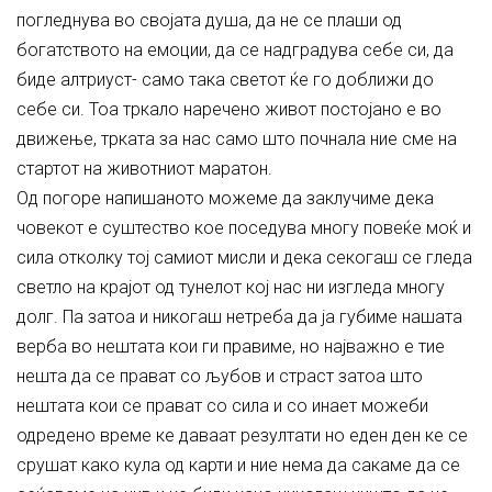
погледнува во својата душа, да не се плаши од
богатството на емоции, да се надградува себе си, да
биде алтриуст- само така светот ќе го доближи до
себе си. Тоа тркало наречено живот постојано е во
движење, трката за нас само што почнала ние сме на
стартот на животниот маратон.
Од погоре напишаното можеме да заклучиме дека
човекот е суштество кое поседува многу повеќе моќ и
сила отколку тој самиот мисли и дека секогаш се гледа
светло на крајот од тунелот кој нас ни изгледа многу
долг. Па затоа и никогаш нетреба да ја губиме нашата
верба во нештата кои ги правиме, но најважно е тие
нешта да се прават со љубов и страст затоа што
нештата кои се прават со сила и со инает можеби
одредено време ке даваат резултати но еден ден ке се
срушат како кула од карти и ние нема да сакаме да се