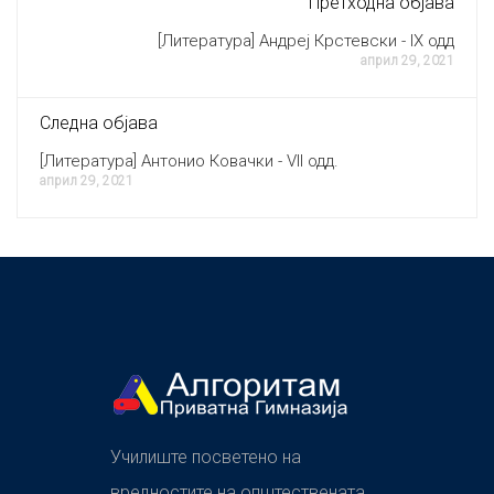
Претходна објава
[Литература] Андреј Крстевски - IX одд
април 29, 2021
Следна објава
[Литература] Антонио Ковачки - VII одд.
април 29, 2021
Училиште посветено на
вредностите на општествената