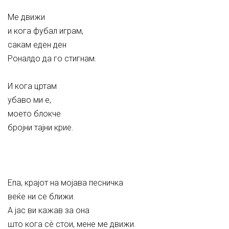
Ме движи
и кога фубал играм,
сакам еден ден
Роналдо да го стигнам.
И кога цртам
убаво ми е,
моето блокче
бројни тајни крие.
Епа, крајот на мојава песничка
веќе ни се ближи.
А јас ви кажав за она
што кога сѐ стои, мене ме движи.