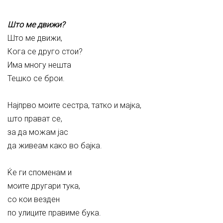
Што ме движи?
Што ме движи,
Кога се друго стои?
Има многу нешта
Тешко се брои.
Најпрво моите сестра, татко и мајка,
што прават се,
за да можам јас
да живеам како во бајка.
Ќе ги споменам и
моите другари тука,
со кои везден
по улиците правиме бука.