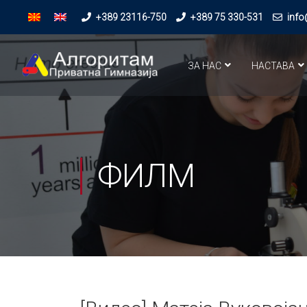
+389 23116-750
+389 75 330-531
info
ЗА НАС
НАСТАВА
ФИЛМ