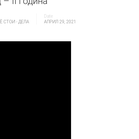
 – II година
Date
 СТОИ - ДЕЛА
АПРИЛ 29, 2021