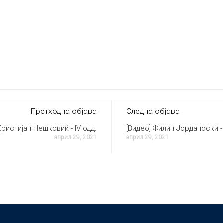
Претходна објава
Следна објава
Кристијан Нешковиќ - IV одд.
[Видео] Филип Јорданоски - 
април 29, 2021
април 29, 2021