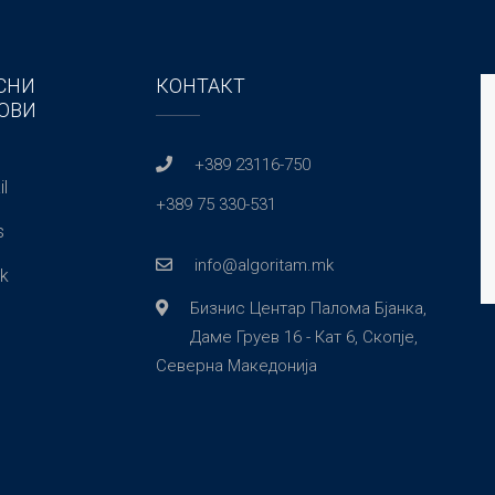
СНИ
КОНТАКТ
ОВИ
+389 23116-750
l
+389 75 330-531
s
info@algoritam.mk
k
Бизнис Центар Палома Бјанка,
Даме Груев 16 - Кат 6, Скопје,
Северна Македонија