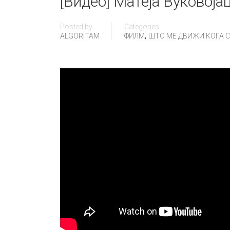
[Видео] Матеја Вуковојац
Posted by
Categories
,
ALGORITAM
ФИЛМ
ШТО МЕ ДВИЖИ КОГА СÈ