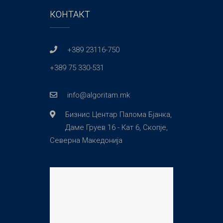
КОНТАКТ
+389 23116-750
+389 75 330-531
info@algoritam.mk
Бизнис Центар Палома Бјанка,
Даме Груев 16 - Кат 6, Скопје,
Северна Македонија