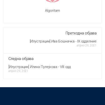
Algoritam
Претходна објава
[Илустрации] Ива Бошначка - IX одделние
април 29, 2021
Следна објава
[Илустрации] Илина Пулејкова - VIII одд
април 29, 2021