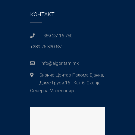
КОНТАКТ
+389 23116-750
+389 75 330-531
info@algoritam.mk
Бизнис Центар Палома Бјанка,
Даме Груев 16 - Кат 6, Скопје,
Северна Македонија