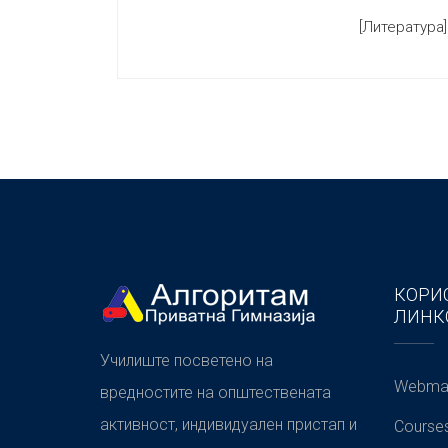
[Литература]
КОРИ
ЛИНК
Училиште посветено на
Webmai
вредностите на општествената
активност, индивидуален пристап и
Course