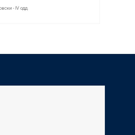
вски - IV одд.