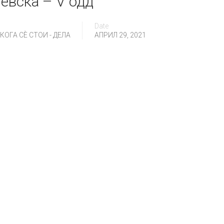
невска – V одд
Date
ОГА СÈ СТОИ - ДЕЛА
АПРИЛ 29, 2021