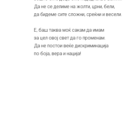
Да не се делиме на жолти, црни, бели,
да бидеме сите сложни, среќни и весели.
Е, баш таква моќ сакам да имам
за цел овој свет да го променам.
Да не постои веќе дискриминација
по боја, вера и нација!