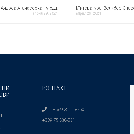
 Андреа Атанасоска - V одд.
[Литература] Велибор Спасо
април 29, 2021
април 29, 2021
СНИ
КОНТАКТ
ОВИ
+389 23116-750
l
+389 75 330-531
s