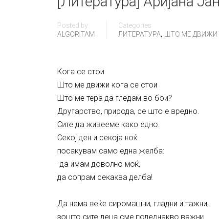
[Литература] Аријана Ја
Posted by
Categories
,
ALGORITAM
ЛИТЕРАТУРА
ШТО МЕ ДВИЖИ К
Кога се стои
Што ме движи кога се стои
Што ме тера да гледам во бои?
Другарство, природа, се што е вредно.
Сите да живееме како едно.
Секој ден и секоја ноќ
посакувам само една желба:
-да имам доволно моќ,
да сопрам секаква делба!
Да нема веќе сиромашни, гладни и тажни,
зошто сите деца сме подеднакво важни.