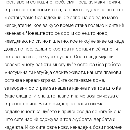
преплавени со нашите проблеми, грешки, маки, грижи,
стравови, стресови и тага, та само гледаме на лошото
и остануваме безнадежни. Сè започна со едно мало
непријателче, кое за кусо време стана големо и сите нè
изненади. Човештвото се соочи со нешто ново,
невидливо, но силно и штетно, кое никој не знае од каде
дојде, но последиците кое тоа ги остави и сѐ уште ги
остава, за жал, се чувствуваат. Оваа пандемија ни
одзема многу работи, многу луѓе останаа без работа,
многумина ги изгубија своите животи, нашите планови
останаа нереализирани. Сите останавме дома,
затворени, со страв за нашата иднина и за тоа што ќе
биде следно. И она што навистина ме вознемирува е
стравот во човечките очи, кој направи голема
оддалеченост кај луѓето и придонесе да се изгуби она
што сите нас нè одржува а тоа љубовта, вербата и
надежта. И со сите овие нови, ненадејни, брзи промени