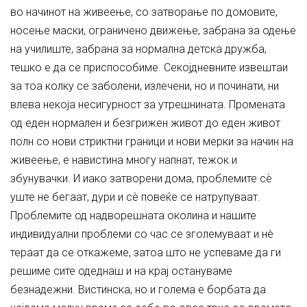
во начинот на живеење, со затворање по домовите,
носење маски, ограничено движење, забрана за одење
на училиште, забрана за нормална детска дружба,
тешко е да се приспособиме. Секојдневните извештаи
за тоа колку се заболени, излечени, но и починати, ни
влева некоја несигурност за утрешнината. Промената
од еден нормален и безгрижен живот до еден живот
полн со нови стриктни граници и нови мерки за начин на
живеење, е навистина многу напнат, тежок и
збунувачки. И иако затворени дома, проблемите сѐ
уште не бегаат, дури и сѐ повеќе се натрупуваат.
Проблемите од надворешната околина и нашите
индивидуални проблеми со час се зголемуваат и нè
тераат да се откажеме, затоа што не успеваме да ги
решиме сите одеднаш и на крај остануваме
безнадежни. Вистинска, но и голема е борбата да