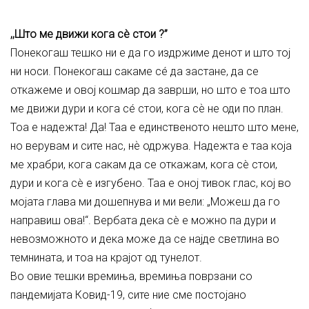
,,Што ме движи кога сè стои ?”
Понекогаш тешко ни е да го издржиме денот и што тој
ни носи. Понекогаш сакаме сé да застане, да се
откажеме и овој кошмар да заврши, но што е тоа што
ме движи дури и кога сé стои, кога сѐ не оди по план.
Тоа е надежта! Да! Таа е единственото нешто што мене,
но верувам и сите нас, нѐ одржува. Надежта е таа која
ме храбри, кога сакам да се откажам, кога сè стои,
дури и кога сè е изгубено. Таа е оној тивок глас, кој во
мојата глава ми дошепнува и ми вели: „Можеш да го
направиш ова!“. Вербата дека сè е можно па дури и
невозможното и дека може да се најде светлина во
темнината, и тоа на крајот од тунелот.
Во овие тешки времиња, времиња поврзани со
пандемијата Ковид-19, сите ние сме постојано