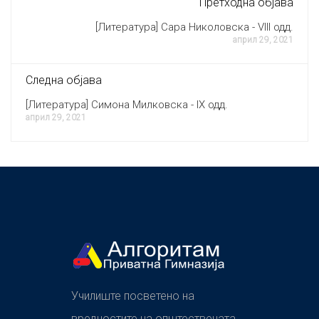
Претходна објава
[Литература] Сара Николовска - VIII одд.
април 29, 2021
Следна објава
[Литература] Симона Милковска - IX одд.
април 29, 2021
Училиште посветено на
вредностите на општествената