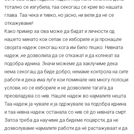
тотално се изгубила, таа секогаш се крие во нашата
глава. Таа чека и тивко, но јасно, ни вели да не се
откажуваме!
Како пример за ова може да бидат и личности од
нашето минато кои сепак се избориле и ја пронашле
својата надеж секогаш кога им било тешко. Нивната
надеж ,не дозволила да се откажат и да копнеат за
подобра иднина. Значи можеме да заклучиме дека
нема секогаш да биде добро, немаме контрола на сите
работи и дека има луѓе кои поминале низ многу полоши
услови, но се избориле и не дозволиле тагата да
преовладува со нив. Нашле надеж во најмалите нешта.
Таа надеж ја чувале и ја одржувале за подобра иднина
и таа нивна надеж останала со нив сè до нивната смрт.
Затоа треба да научиме да бидеме поцврсти, да не
дозволуваме најмалите работи да нè растажуваат и да