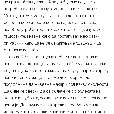
нè прават безнадежни. А за да бидеме поцврсти,
потребно е да се соочуваме со нашите тешкотии.
Може да звучи малку глупаво, но да, тоа е патот на
созревањето и градењето на надежта во нас за
подобро утро! Затоа што како што ги надминуваме
тешкотиите, знаеме како да постапуваме во разни
ситуации и како да не се откажуваме одеднаш и да
останеме истрајни.
И откако ќе се пронајдеме себеси и ќе ја вратиме
нашата надеж, проценуваме дека сѐ е минливо и нема
сѐ да биде како што замислуваме, туку напротив преку
нашите тешкотии, да научиме дека мораме да
продолжиме да живееме макар и под вакви околности.
Да бидеме свесни, да се облечеме со облеката на
верата и љубовта, со надежта како наше спасение во
неволја. Да научиме дека вреди да се бориме и да
истраеме за вистинските приоритети во нашиот живот,