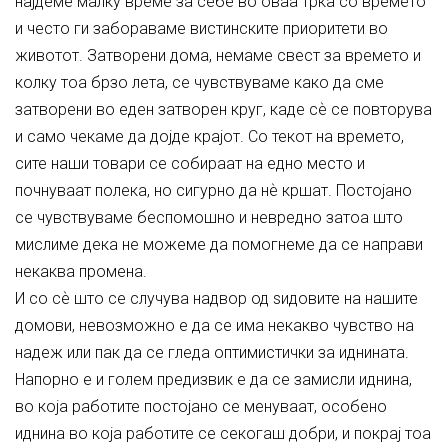
најдеме малку време за себе во оваа трка со времето
и често ги забораваме вистинските приоритети во
животот. Затворени дома, немаме свест за времето и
колку тоа брзо лета, се чувствуваме како да сме
затворени во еден затворен круг, каде сѐ се повторува
и само чекаме да дојде крајот. Со текот на времето,
сите наши товари се собираат на едно место и
почнуваат полека, но сигурно да нѐ кршат. Постојано
се чувствуваме беспомошно и невредно затоа што
мислиме дека не можеме да помогнеме да се направи
некаква промена.
И со сѐ што се случува надвор од ѕидовите на нашите
домови, невозможно е да се има некакво чувство на
надеж или пак да се гледа оптимистички за иднината.
Напорно е и голем предизвик е да се замисли иднина,
во која работите постојано се менуваат, особено
иднина во која работите се секогаш добри, и покрај тоа