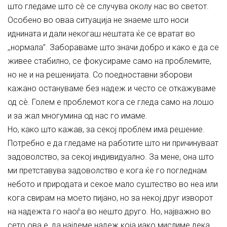
што гледаме што сѐ се случува околу нас во светот.
Особено во оваа ситуација не знаеме што носи
иднината и дали некогаш нештата ќе се вратат во
,,нормала”. Забораваме што значи добро и како е да се
живее стабилно, се фокусираме само на проблемите,
но не и на решенијата. Со поедноставни зборови
кажано остануваме без надеж и често се откажуваме
од сѐ. Голем е проблемот кога се гледа само на лошо
и за жал многумина од нас го имаме.
Но, како што кажав, за секој проблем има решение.
Потребно е да гледаме на работите што ни причинуваат
задоволство, за секој индивидуално. За мене, она што
ми претставува задоволство е кога ќе го погледнам
небото и природата и секое мало суштество во неа или
кога свирам на моето пијано, но за некој друг изворот
на надежта го наоѓа во нешто друго. Но, најважно во
сето ова е, да најдеме надеж која иако мислиме дека