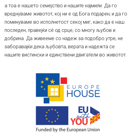
а тоа е нашето семејство и нашите најмили. Да го
вреднуваме животот, кој ни е од Бога подарен, и да го
поминуваме во исполнетост секој миг, како да е наш
последен, правејќи сè од срце, со многу љубов и
добрина. Да живееме со надеж за подобро утре, не
заборавајќи дека љубовта, верата и надежта се
нашите вистински и единствени двигатели во животот.