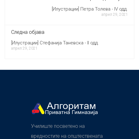
[Илустрации] Петра Толева - IV одд.
април 29, 2021
Следна објава
[Илустрации] Стефанија Таневска - II одд.
април 29, 2021
Училиште посветено на
вредностите на општествената