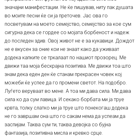
значајни манифестации. Не ќе пишував, ниту пак душата
во моите песни ќе си ја преточев. Јас ова го
посветувам на моето семејство, семејство за кое сум
сигурна дека се гордее со мојата борбеност и надеж
до последен здив. Овој живот не е за кукавици. Дождот
не е вкусен за оние кои не знаат како да уживаат
додека капките се тркалаат по нашиот прозорец. Ме
движи таа моја бескрајна позитива. Ме движи тоа што
знам дека еден ден ќе станам прекрасен човек кој
можеби ќе успее да го промени светот. На подобро.
Луѓето веруваат во мене. А тоа ми дава сила. Ми дава
сила ко да сум лавица. И секако борбата ми ја труе
крвта, толку слатко ми ја труе што понекогаш додека
не го завршам она што го сакам нема да успеам да
заспијам. Таква сум ти, таква девојка со бујна
фантазија, позитивна мисла и кревко срце.