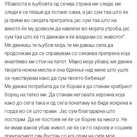
Убавоста и љубовта од сечија страна ме следи, ме
следи и се плаши да остане сама, а јас сум таа што ќе
ја прими во својата прегратка, јас сум таа што на
виното ќе му дозволи да навлезе во мојата утроба, јас
сум таа што ќе го движам и ќе владеам со животот” .
Ме движиш ти љубов моја, ти ми даваш сила да
продолжам да се справувам со секаква препрека која
инаетливо ми стои на патот. Мајко моја убава, ме движи
твојата нежна мисла и она бдеење над мене што уште
се чувствувам како да сум твоето бебенце!
Ме движи потребата да се борам и да станам храбриот
борец на татко ми. Да станам неговата хероина која
како до сега така и од сега понатаму ќе биде искрена и
горда во се што прави. Јас сум благодарна што
постојам. Да не постоев не ќе се борев за никого. Не
ќе имав ваков убав живот, не ќе си го скроев и сошиев
прекрасниот син фустан со кој одам на сите мое