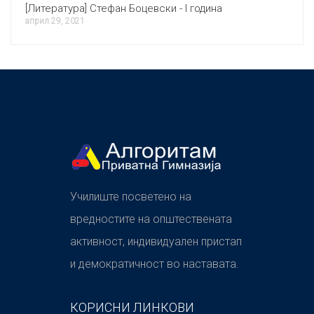
[Литература] Стефан Боцевски - I година
април 29, 2021
Училиште посветено на
вредностите на општествената
активност, индивидуален пристап
и демократичност во наставата.
КОРИСНИ ЛИНКОВИ