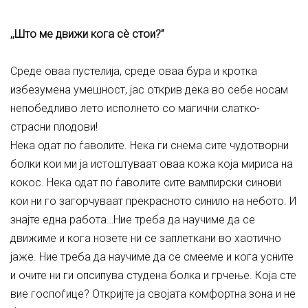
,,Што ме движи кога
сè стои?”
Среде оваа пустелија, среде оваа бура и кротка
избезумена умешност, јас открив дека во себе носам
непобедливо лето исполнето со магични слатко-
страсни плодови!
Нека одат по ѓаволите. Нека ги снема сите чудотворни
болки кои ми ја истоштуваат оваа кожа која мириса на
кокос. Нека одат по ѓаволите сите вампирски синови
кои ни го загорчуваат прекрасното синило на небото. И
знајте една работа…Ние треба да научиме да се
движиме и кога нозете ни се заплеткани во хаотично
јаже. Ние треба да научиме да се смееме и кога усните
и очите ни ги опсипува студена болка и грчење. Која сте
вие госпоѓице? Откријте ја својата комфортна зона и не