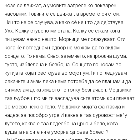
нозе се движат, а умовите запреле ко покварен
часовник. Годините се движат, а времето си стои.
Ништо не се случува, а како сè нешто да дејствува…
Ухх. Колку студено ми стана. Колку се ежам кога
пишувам вакво нешто. Морници ме полазуваат. Оти
кога ќе погледнам надвор не можам да го видам
сонцето. Го нема. Сиво, затемнето, непроодна шума,
густа, избледена и безбојна. Сонцето го носам во
кутијата која престојува во мојот ум. Ги погледнувам
саканите и знам дека нема потреба да се плашам и да
си мислам дека животот е толку безначаен. Ме движи
таа љубов што ми ги засладува сите атоми кои пливаат
во моево нежно тело. Ме движи мојата фантазија и
надеж за подобро утре.И каква е таа суровост меѓу
луѓето, каква е таа поделба на црно и бело, кога
душата на сите ни е уморна од оваа болест?