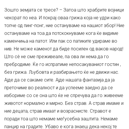
Зошто земјата се тресе? – Затоа што храбрите војници
чекорат по неа. И покрај оваа грижа која не удри како
топче од пинг-понг, ние остануваме на нашиот збор! Ние
остануваме на тоа да потскокнуваме кога ќе видиме
каменчиња на патот. Или пак со патиките удираме во
нив. Не може каменот да биде посилен од ваков народ!
Што сè не сме преживеале, па ова ли нема да го
пребродиме. Ќе го испратиме непосакуваниот гостин ,
без грижа. Љубовта и разбирањето ќе не движи нас.
Ајде да се сакаме сите. Ајде нашата фантазија да ја
преточиме во реалност и да успееме заедно да се
избориме со се она што ќе не спречува да го живееме
животот нормално и мирно. Без страв. А страв имаме и
ние децата, страв имаат и возраснисте. Стравот е
поради тоа што немаме меѓусебна заштита. Немаме
панцир на градите. Убаво е кога знаеш дека некој те