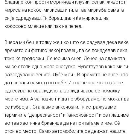
бладајте кон прости морничави илузии, сепак, животот
мириса на кокос, мирисаш и ти, а таа миризба самата
си ја одредуваш! Ти бираш дали ќе мирисаш на
кокосово млекце или пак на пепел.
Вчера ми беше толку жешко што се радував дека веќе
времето си фатило некој правец, па се понадевав дека
така ќе продолжи. Денес има снег. Денес на дланката
ми се стопи една мала снегулка. Чувствував како ми ги
разладуваше вените. Луѓе мои… И времето не знае што
да направи самото со себе. И тоа не знае како да се
однесува на ова лудило, а во лудницава сè помалку
место има. А за пациенти да не зборуваме, не можат да
се избројат. Станавме анксиозни. Ги истражуваме
термините “депресивност” и “анксиозност” и се плашиме
во таа хаотична брканица да не припаѓаме и ние. Сè
стои во место. Само автомобилите се движат, нашите