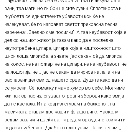
Најубавиот лек за ова е љубовта. Таа ги лекува сите
рани, таа магично ги брише сите лузни. Сплотеноста и
љубовта се единствените убавости кои ќе не
излекуваат, ќе го направат светот прекрасна песна
наречена: ,,Заедно сме посилни”! А таа неубавост која е
дел од нашиот живот ја газам како да е последна
неупотребена цигара, цигара која е ништожност што
шири лоша миризба, а знаете, јас сакам сè да мириса
на кокос, не на пожар, не на цигари, не на неубавост, не
на лошотија, не .. јас не сакам да мириса на лага и на
распарани делови од нашето срце. Душите како да ни
се умрени. Сè помалку имаме хумор во себе. Молчиме
или пак од нас излегуваат отровни зборови како змија
да не каснала. И на крај излегувам на балконот, на
масичката ставам две чаши и флаша вино. Наоколу
редам различни цвеќиња. Ги редам орхидеите кои ми ги
подари љубениот. Длабоко вдишувам. Па си велам: ,,