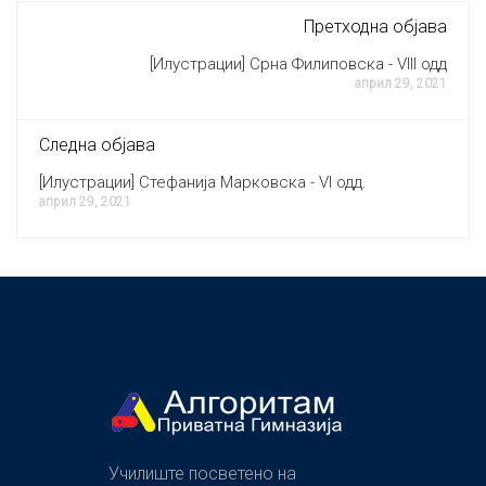
Претходна објава
[Илустрации] Срна Филиповска - VIII одд
април 29, 2021
Следна објава
[Илустрации] Стефанија Марковска - VI одд.
април 29, 2021
Училиште посветено на