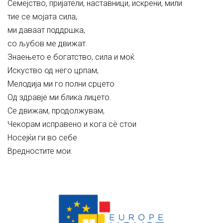
Семејство, пријатели, наставници, искрени, мили
тие се мојата сила,
ми даваат поддршка,
со љубов ме движат.
Знаењето е богатство, сила и моќ
Искуство од него црпам,
Мелодија ми го полни срцето
Од здравје ми блика лицето.
Се движам, продолжувам,
Чекорам исправено и кога сѐ стои
Носејќи ги во себе
Вредностите мои.