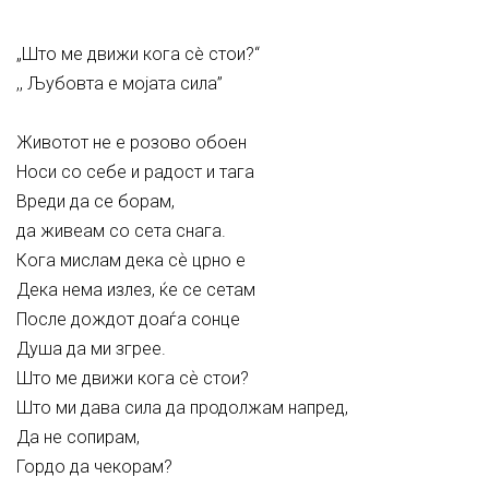
„Што ме движи кога сè стои?“
,, Љубовта е мојата сила’’
Животот не е розово обоен
Носи со себе и радост и тага
Вреди да се борам,
да живеам со сета снага.
Кога мислам дека сѐ црно е
Дека нема излез, ќе се сетам
После дождот доаѓа сонце
Душa да ми згрее.
Што ме движи кога сѐ стои?
Што ми дава сила да продолжам напред,
Да не сопирам,
Гордо да чекорам?