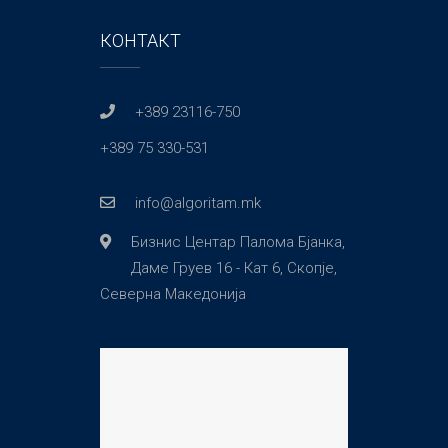
КОНТАКТ
+389 23116-750
+389 75 330-531
info@algoritam.mk
Бизнис Центар Палома Бјанка,
Даме Груев 16 - Кат 6, Скопје,
Северна Македонија