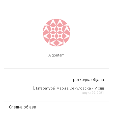
Algoritam
Претходна објава
[Литература] Марија Секуловска - IV одд
април 29, 2021
Следна објава