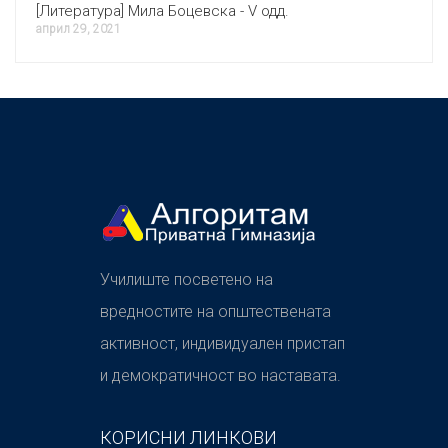
[Литература] Мила Боцевска - V одд.
април 29, 2021
Училиште посветено на
вредностите на општествената
активност, индивидуален пристап
и демократичност во наставата.
КОРИСНИ ЛИНКОВИ