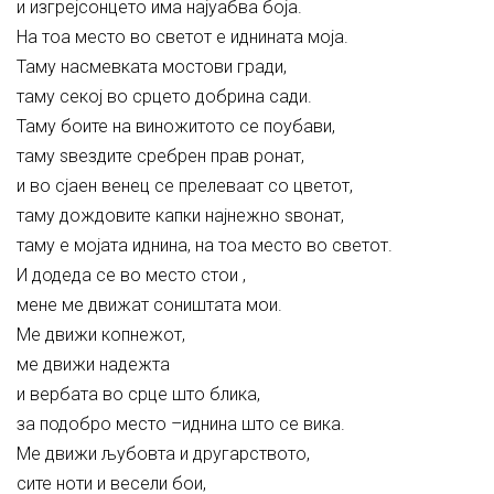
и изгрејсонцето има најуабва боја.
На тоа место во светот е иднината моја.
Таму насмевката мостови гради,
таму секој во срцето добрина сади.
Таму боите на виножитото се поубави,
таму ѕвездите сребрен прав ронат,
и во сјаен венец се прелеваат со цветот,
таму дождовите капки најнежно ѕвонат,
таму е мојата иднина, на тоа место во светот.
И додеда се во место стои ,
мене ме движат соништата мои.
Ме движи копнежот,
ме движи надежта
и вербата во срце што блика,
за подобро место –иднина што се вика.
Ме движи љубовта и другарството,
сите ноти и весели бои,