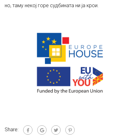
но, таму некој горе судбината ни ја крои.
Share: