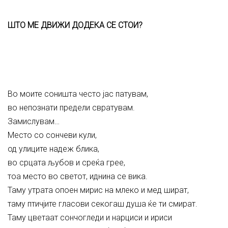
ШТО МЕ ДВИЖИ ДОДЕКА СЕ СТОИ?
Во моите соништа често јас патувам,
во непознати предели свратувам.
Замислувам…
Место со сончеви кули,
од улиците надеж блика,
во срцата љубов и среќа грее,
тоа место во светот, иднина се вика.
Таму утрата опоен мирис на млеко и мед шират,
таму птичјите гласови секогаш душа ќе ти смират.
Таму цветаат сончогледи и нарциси и ириси