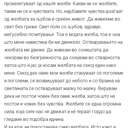
произлегуваат од наште желби. Какви ни се желбите,
такви ни се и чувствата. Но, најубавите чувства доаѓаат
од желбата за љубов и среќен живот. Да живееме во
свет без грижи. Свет полн со љубов, здравје,
меѓусебно почитување. Тоа е мојата желба, тоа е она
што мене навистина би ме движело. Остварувањето на
желбата ме движи. Да живеам во соништата, да
чекорам во безгрижноста, да сонувам во стварноста
затоа што и јас ја носам желбата на секој еден како
мене. Секој ден овие мои желби стануваат сè поголеми
и поголеми, се возвишуваат до небото и со брзина на
светлината се остваруваат малку по малку. Верувам
дека не постои човек без овие желби, затоа што не
постои и човек без чувства. Желбите се една огромна
сила, која сите нас нè движат и нè тераат гордо да
гледаме во подобра иднина.
И за крај, ни преостанува само вербата. Исто како и