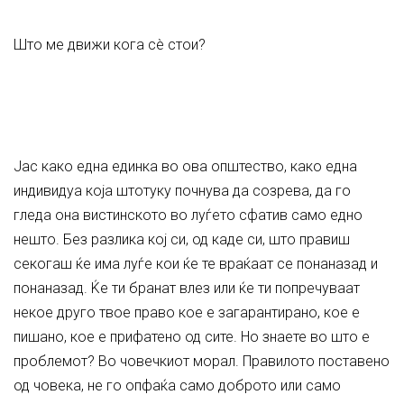
Што ме движи кога сè стои?
Јас како една единка во ова општество, како една
индивидуа која штотуку почнува да созрева, да го
гледа она вистинското во луѓето сфатив само едно
нешто. Без разлика кој си, од каде си, што правиш
секогаш ќе има луѓе кои ќе те враќаат се понаназад и
понаназад. Ќе ти бранат влез или ќе ти попречуваат
некое друго твое право кое е загарантирано, кое е
пишано, кое е прифатено од сите. Но знаете во што е
проблемот? Во човечкиот морал. Правилото поставено
од човека, не го опфаќа само доброто или само