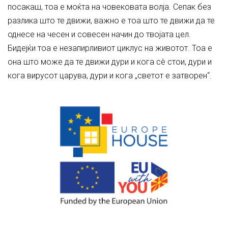
посакаш, тоа е моќта на човековата волја. Сепак без
разлика што те движи, важно е тоа што те движи да те
однесе на чесен и совесен начин до твојата цел.
Бидејќи тоа е незапирливиот циклус на животот. Тоа е
она што може да те движи дури и кога сè стои, дури и
кога вирусот царува, дури и кога „светот е затворен“.