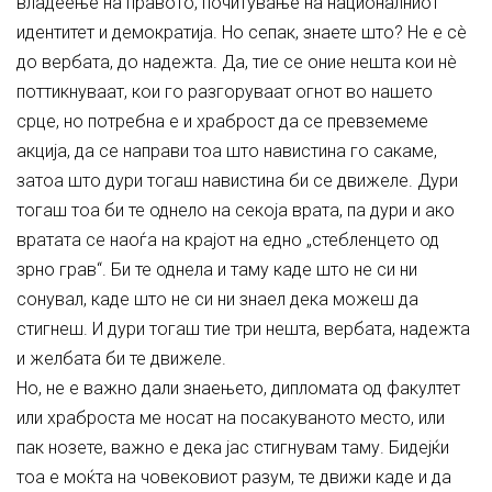
владеење на правото, почитување на националниот
идентитет и демократија. Но сепак, знаете што? Не е сè
до вербата, до надежта. Да, тие се оние нешта кои нè
поттикнуваат, кои го разгоруваат огнот во нашето
срце, но потребна е и храброст да се превземеме
акција, да се направи тоа што навистина го сакаме,
затоа што дури тогаш навистина би се движеле. Дури
тогаш тоа би те однело на секоја врата, па дури и ако
вратата се наоѓа на крајот на едно „стебленцето од
зрно грав“. Би те однела и таму каде што не си ни
сонувал, каде што не си ни знаел дека можеш да
стигнеш. И дури тогаш тие три нешта, вербата, надежта
и желбата би те движеле.
Но, не е важно дали знаењето, дипломата од факултет
или храброста ме носат на посакуваното место, или
пак нозете, важно е дека јас стигнувам таму. Бидејќи
тоа е моќта на човековиот разум, те движи каде и да