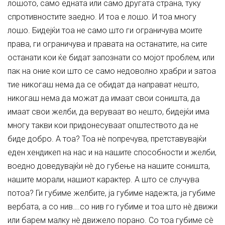
лошото, само едната или само другата страна, туку
спротивностите заедно. И тоа е лошо. И тоа многу
лошо. Бидејќи тоа не само што ги ограничува моите
права, ги ограничува и правата на останатите, на сите
останати кои ќе бидат запознати со мојот проблем, или
пак на оние кои што се само недоволно храбри и затоа
тие никогаш нема да се обидат да направат нешто,
никогаш нема да можат да имаат свои соништа, да
имаат свои желби, да веруваат во нешто, бидејќи има
многу такви кои придонесуваат општеството да не
биде добро. А тоа? Тоа нè попречува, претставувајќи
еден хендикеп на нас и на нашите способности и желби,
воедно доведувајќи нè до губење на нашите соништа,
нашите морали, нашиот карактер. А што се случува
потоа? Ги губиме желбите, ја губиме надежта, ја губиме
вербата, а со нив….со нив го губиме и тоа што нè движи
или барем малку нè движело порано. Со тоа губиме сè