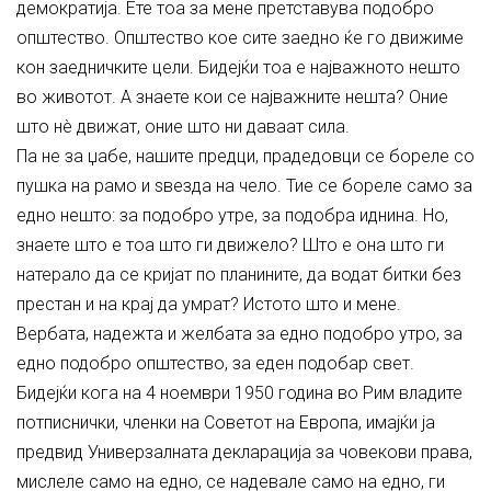
демократија. Ете тоа за мене претставува подобро
општество. Општество кое сите заедно ќе го движиме
кон заедничките цели. Бидејќи тоа е најважното нешто
во животот. А знаете кои се најважните нешта? Оние
што нè движат, оние што ни даваат сила.
Па не за џабе, нашите предци, прадедовци се бореле со
пушка на рамо и ѕвезда на чело. Тие се бореле само за
едно нешто: за подобро утре, за подобра иднина. Но,
знаете што е тоа што ги движело? Што е она што ги
натерало да се кријат по планините, да водат битки без
престан и на крај да умрат? Истото што и мене.
Вербата, надежта и желбата за едно подобро утро, за
едно подобро општество, за еден подобар свет.
Бидејќи кога на 4 ноември 1950 година во Рим владите
потписнички, членки на Советот на Европа, имајќи ја
предвид Универзалната декларација за човекови права,
мислеле само на едно, се надевале само на едно, ги