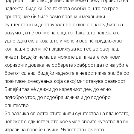
царуваат. Ние секојдневно живееме преку горивото на
надежта, бидејќи без таквата особина што го грее
срцето, ние би биле само празни и механички
суштества кои дејствуваат во склоп со наредбите на
разумот, а не со тие на срцето. Така што надежта е
уште една сила која што и мене и вас нè придвижува
кон нашите цели, нè придвижува кон сè во овој наш
живот. Бидејќи нема да можете да пливате кон нови
хоризонти додека не соберете храброст да го изгубите
брегот од вид, бидејќи надежта е недостижна желба со
позитивни очекувања која секој миг станува реалност.
Бидејќи таа нè движи до наредниот ден, до едно
подобро утро, до подобра иднина и до подобро
општество.
За разлика од останатите живи суштества на планетата,
човекот е единственото кое умее своите чувства да ги
изрази на повеќе начини. Чувствата најчесто