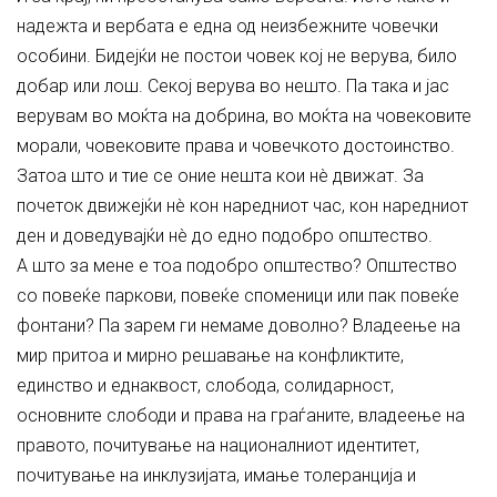
надежта и вербата е една од неизбежните човечки
особини. Бидејќи не постои човек кој не верува, било
добар или лош. Секој верува во нешто. Па така и јас
верувам во моќта на добрина, во моќта на човековите
морали, човековите права и човечкото достоинство.
Затоа што и тие се оние нешта кои нè движат. За
почеток движејќи нè кон наредниот час, кон наредниот
ден и доведувајќи нè до едно подобро општество.
А што за мене е тоа подобро општество? Општество
со повеќе паркови, повеќе споменици или пак повеќе
фонтани? Па зарем ги немаме доволно? Владеење на
мир притоа и мирно решавање на конфликтите,
единство и еднаквост, слобода, солидарност,
основните слободи и права на граѓаните, владеење на
правото, почитување на националниот идентитет,
почитување на инклузијата, имање толеранција и