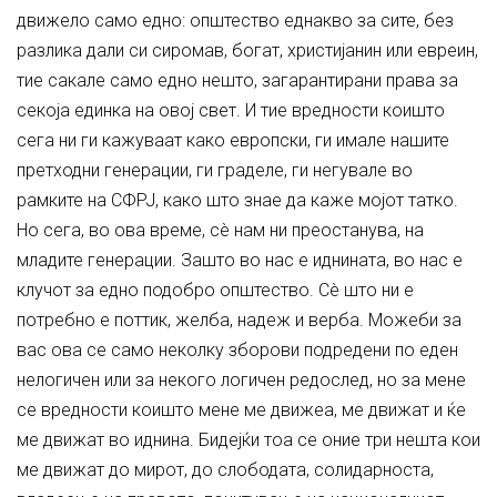
движело само едно: општество еднакво за сите, без
разлика дали си сиромав, богат, христијанин или евреин,
тие сакале само едно нешто, загарантирани права за
секоја единка на овој свет. И тие вредности коишто
сега ни ги кажуваат како европски, ги имале нашите
претходни генерации, ги граделе, ги негувале во
рамките на СФРЈ, како што знае да каже мојот татко.
Но сега, во ова време, сè нам ни преостанува, на
младите генерации. Зашто во нас е иднината, во нас е
клучот за едно подобро општество. Сè што ни е
потребно е поттик, желба, надеж и верба. Можеби за
вас ова се само неколку зборови подредени по еден
нелогичен или за некого логичен редослед, но за мене
се вредности коишто мене ме движеа, ме движат и ќе
ме движат во иднина. Бидејќи тоа се оние три нешта кои
ме движат до мирот, до слободата, солидарноста,