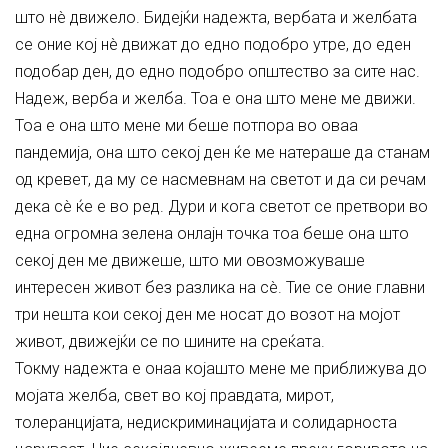
што нè движело. Бидејќи надежта, вербата и желбата
се оние кој нè движат до едно подобро утре, до еден
подобар ден, до едно подобро општество за сите нас.
Надеж, верба и желба. Тоа е она што мене ме движи.
Тоа е она што мене ми беше потпора во оваа
пандемија, она што секој ден ќе ме натераше да станам
од кревет, да му се насмевнам на светот и да си речам
дека сè ќе е во ред. Дури и кога светот се претвори во
една огромна зелена онлајн точка тоа беше она што
секој ден ме движеше, што ми овозможуваше
интересен живот без разлика на сè. Тие се оние главни
три нешта кои секој ден ме носат до возот на мојот
живот, движејќи се по шините на среќата.
Токму надежта е онаа којашто мене ме приближува до
мојата желба, свет во кој правдата, мирот,
толеранцијата, недискриминацијата и солидарноста