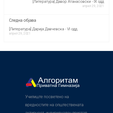
[Литература] Давор Атанасовски - IX одд
април 29, 2021
Следна објава
[Литература] Дарија Давчевска - VI одд.
април 29, 2021
Училиште посветено на
вредностите на општествената
активност, индивидуален пристап