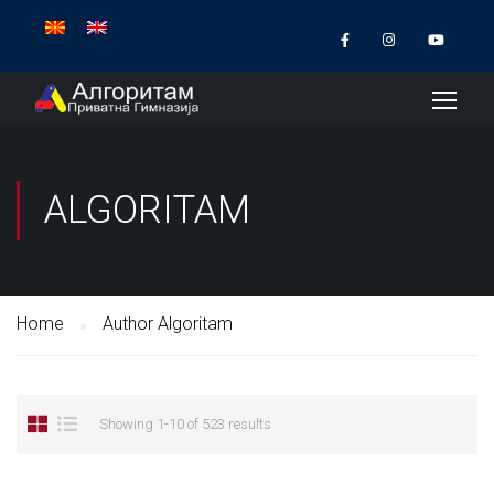
ALGORITAM
Home
Author Algoritam
Showing 1-10 of 523 results