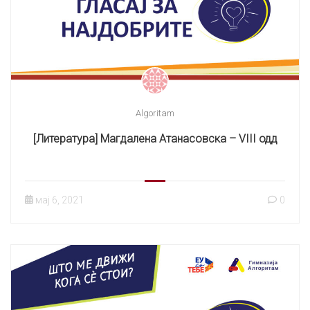
Algoritam
[Литература] Магдалена Атанасовска – VIII одд
мај 6, 2021
0