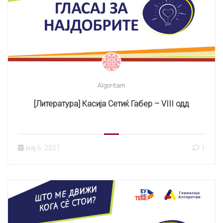
Algoritam
[Литература] Касија Сетиќ Габер – VIII одд
мај 6, 2021
1