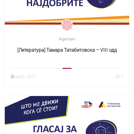
Algoritam
[Литература] Тамара Татабитовска – VIII одд
мај 6, 2021
1