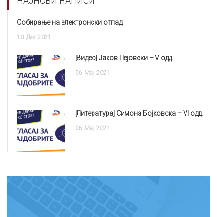
НАЈНОВИ НАПИСИ
Собирање на електронски отпад
10
Дек
2021
[Видео] Јаков Пејовски – V одд.
06
Мај
2021
[Литература] Симона Бојковска – VI одд.
06
Мај
2021