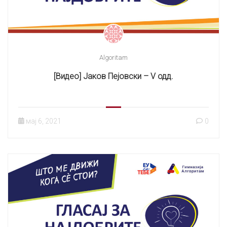
Algoritam
[Видео] Јаков Пејовски – V одд.
мај 6, 2021
0