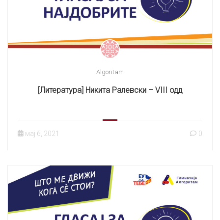
Algoritam
[Литература] Никита Ралевски – VIII одд
мај 6, 2021
0