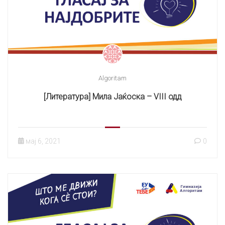
Algoritam
[Литература] Мила Јаќоска – VIII одд
мај 6, 2021
0