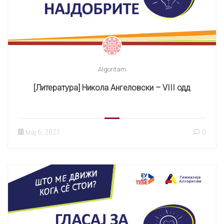
Algoritam
[Литература] Никола Ангеловски – VIII одд
мај 6, 2021
0