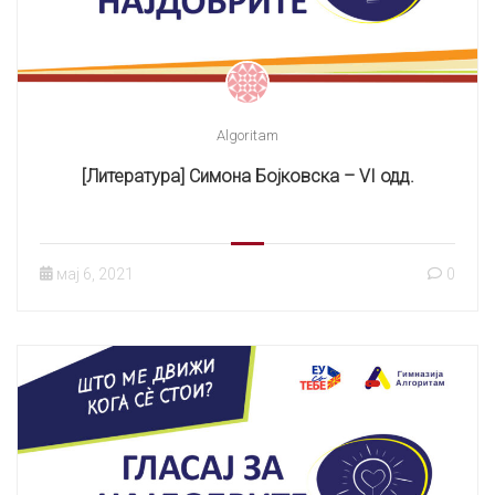
Algoritam
[Литература] Симона Бојковска – VI одд.
мај 6, 2021
0