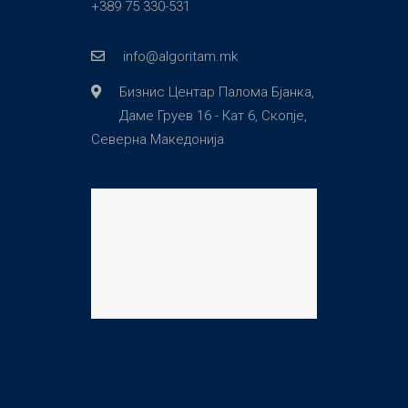
+389 75 330-531
info@algoritam.mk
Бизнис Центар Палома Бјанка,
Даме Груев 16 - Кат 6, Скопје,
Северна Македонија