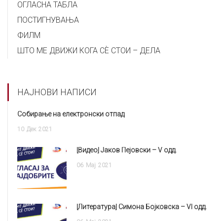
ОГЛАСНА ТАБЛА
ПОСТИГНУВАЊА
ФИЛМ
ШТО МЕ ДВИЖИ КОГА СÈ СТОИ – ДЕЛА
НАЈНОВИ НАПИСИ
Собирање на електронски отпад
10
Дек
2021
[Видео] Јаков Пејовски – V одд.
06
Мај
2021
[Литература] Симона Бојковска – VI одд.