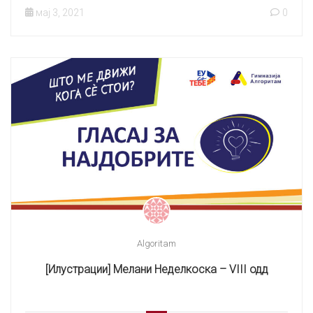
мај 3, 2021
0
Algoritam
[Илустрации] Мелани Неделкоска – VIII одд