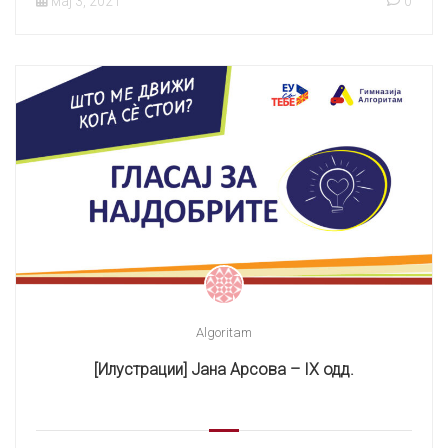
мај 3, 2021
0
Algoritam
[Илустрации] Јана Арсова – IX одд.