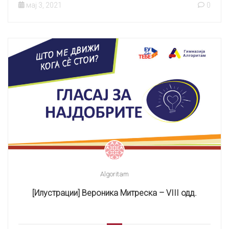
мај 3, 2021
0
Algoritam
[Илустрации] Вероника Митреска – VIII одд.