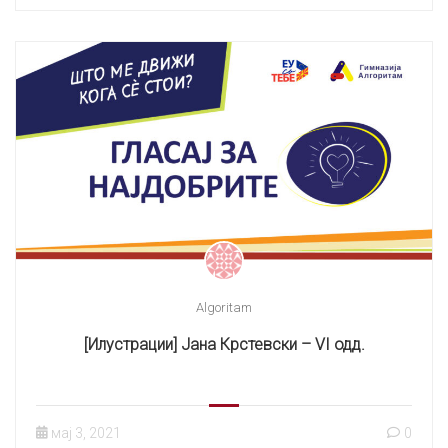
Algoritam
[Илустрации] Јана Крстевски – VI одд.
мај 3, 2021
0