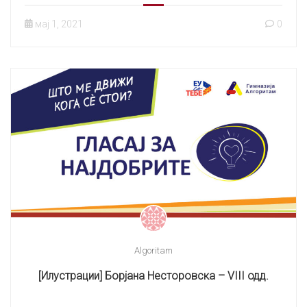
мај 1, 2021
0
Algoritam
[Илустрации] Борјана Несторовска – VIII одд.