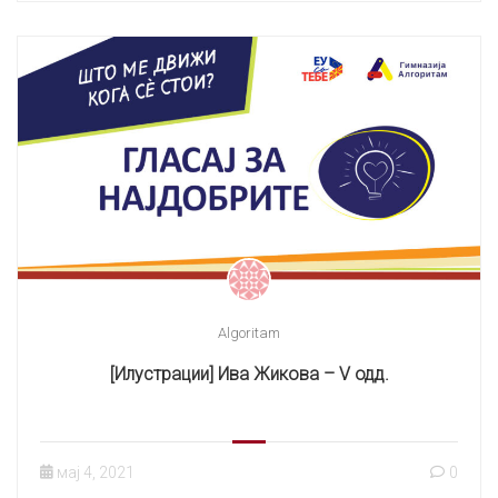
Algoritam
[Илустрации] Ива Жикова – V одд.
мај 4, 2021
0