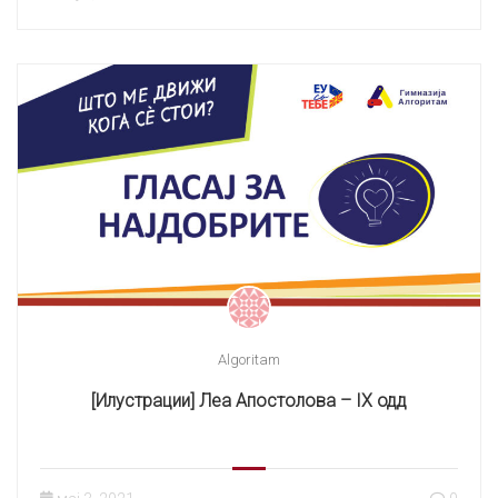
Algoritam
[Илустрации] Леа Апостолова – IX одд