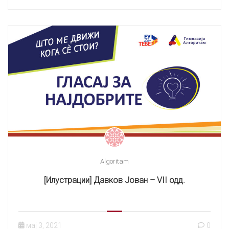
Algoritam
[Илустрации] Давков Јован – VII одд.
мај 3, 2021
0