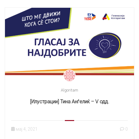
Algoritam
[Илустрации] Тина Анѓелиќ – V одд.
мај 4, 2021
0