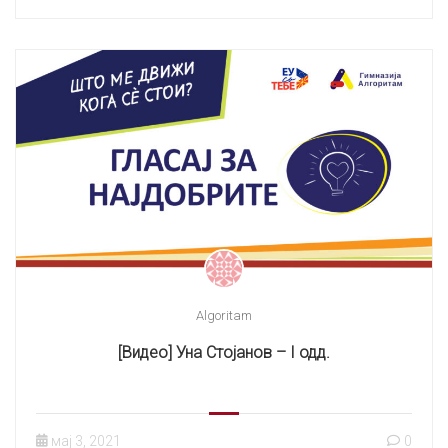
Algoritam
[Видео] Уна Стојанов – I одд.
мај 3, 2021
0