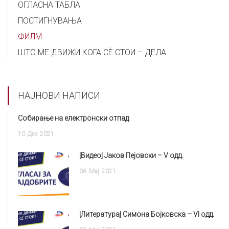
ОГЛАСНА ТАБЛА
ПОСТИГНУВАЊА
ФИЛМ
ШТО МЕ ДВИЖИ КОГА СÈ СТОИ – ДЕЛА
НАЈНОВИ НАПИСИ
Собирање на електронски отпад
10
Дек
2021
[Видео] Јаков Пејовски – V одд.
06
Мај
2021
[Литература] Симона Бојковска – VI одд.