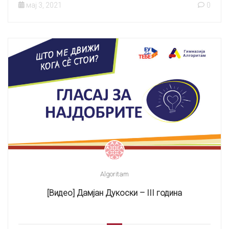
мај 3, 2021
0
Algoritam
[Видео] Дамјан Дукоски – III година