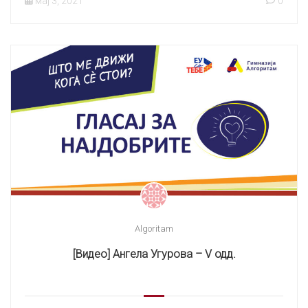
мај 3, 2021
0
Algoritam
[Видео] Ангела Угурова – V одд.