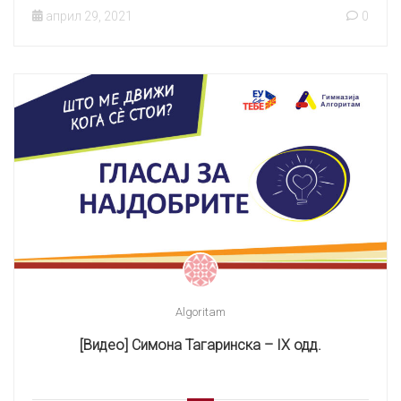
април 29, 2021
0
Algoritam
[Видео] Симона Тагаринска – IX одд.