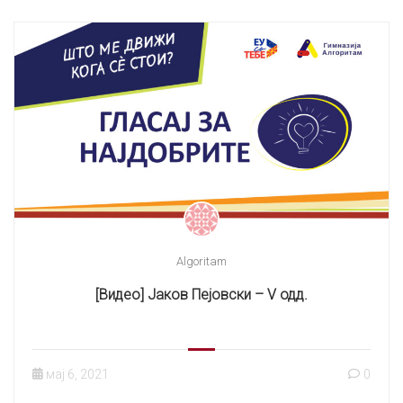
Algoritam
[Видео] Јаков Пејовски – V одд.
мај 6, 2021
0