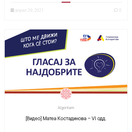
април 29, 2021
0
Algoritam
[Видео] Матеа Костадинова – VI одд.