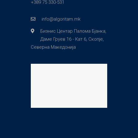
+389 75 330-531
info@algoritam.mk
Бизнис Центар Палома Бјанка,
Даме Груев 16 - Кат 6, Скопје,
Северна Македонија