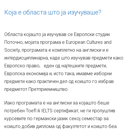
Која е областа што ја изучувашe?
Областа којашто ја изучував се Европски студии.
Поточно, мојата програма е European Cultures and
Society, програмата е комплетно на англиски и е
интердисциплинарна, каде што изучував предмети како
Европско право, еден од најтешките предмети,
Европска економија и, исто така, имавме изборни
предмети како практичен дел од коишто го избрав
предметот Претприемништво.
Иако програмата е на англиски за којашто беше
потребен Toefl ili IELTS сертификат, не ги пропуштив
курсевите по германски јазик секој семестар за
коишто добив диплома од факултетот и коишто беа