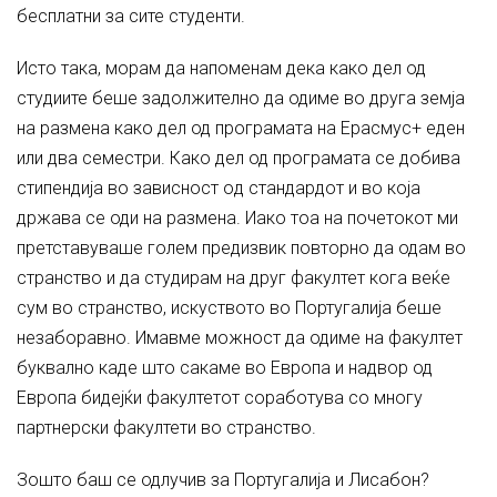
бесплатни за сите студенти.
Исто така, морам да напоменам дека како дел од
студиите беше задолжително да одиме во друга земја
на размена како дел од програмата на Ерасмус+ еден
или два семестри. Како дел од програмата се добива
стипендија во зависност oд стандардот и во која
држава се оди на размена. Иако тоа на почетокот ми
претставуваше голем предизвик повторно да одам во
странство и да студирам на друг факултет кога веќе
сум во странство, искуството во Португалија беше
незаборавно. Имавме можност да одиме на факултет
буквално каде што сакаме во Европа и надвор од
Европа бидејќи факултетот соработува со многу
партнерски факултети во странство.
Зошто баш се одлучив за Португалија и Лисабон?