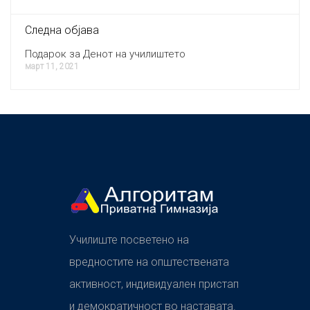
Следна објава
Подарок за Денот на училиштето
март 11, 2021
Училиште посветено на
вредностите на општествената
активност, индивидуален пристап
и демократичност во наставата.