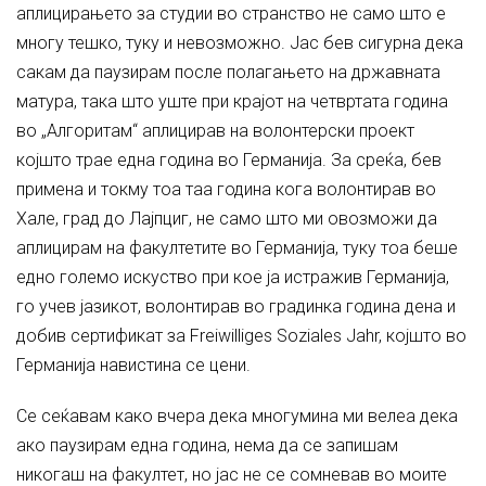
аплицирањето за студии во странство не само што е
многу тешко, туку и невозможно. Јас бев сигурна дека
сакам да паузирам после полагањето на државната
матура, така што уште при крајот на четвртата година
во „Алгоритам“ аплицирав на волонтерски проект
којшто трае една година во Германија. За среќа, бев
примена и токму тоа таа година кога волонтирав во
Хале, град до Лајпциг, не само што ми овозможи да
аплицирам на факултетите во Германија, туку тоа беше
едно големо искуство при кое ја истражив Германија,
го учев јазикот, волонтирав во градинка година дена и
добив сертификат за Freiwilliges Soziales Jahr, којшто во
Германија навистина се цени.
Се сеќавам како вчера дека многумина ми велеа дека
ако паузирам една година, нема да се запишам
никогаш на факултет, но јас не се сомневав во моите