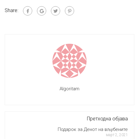
Share:
Algoritam
Претходна објава
Подарок за Денот на вљубените
март 2, 2021