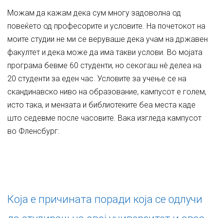
Можам да кажам дека сум многу задоволна од
повеќето од професорите и условите. На почетокот на
моите студии не ми се веруваше дека учам на државен
факултет и дека може да има такви услови. Во мојата
програма бевме 60 студенти, но секогаш нè делеа на
20 студенти за еден час. Условите за учење се на
скандинавско ниво на образование, кампусот е голем,
исто така, и мензата и библиотеките беа места каде
што седевме после часовите. Вака изгледа кампусот
во Фленсбург:
Која е причината поради која се одлучи