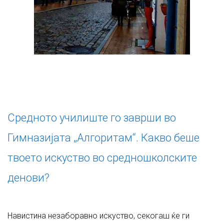
Средното училиште го заврши во
Гимназијата „Алгоритам“. Какво беше
твоето искуство во средношколските
денови?
Навистина незаборавно искуство, секогаш ќе ги