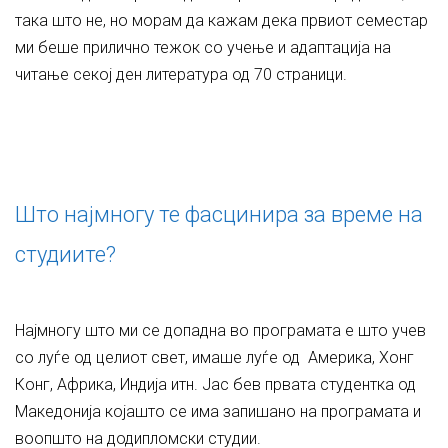
така што не, но морам да кажам дека првиот семестар
ми беше прилично тежок со учење и адаптација на
читање секој ден литература од 70 страници.
Што најмногу те фасцинира за време на
студиите?
Најмногу што ми се допадна во програмата е што учев
со луѓе од целиот свет, имаше луѓе од Америка, Хонг
Конг, Африка, Индија итн. Јас бев првата студентка од
Македонија којашто се има запишано на програмата и
воопшто на додипломски студии.