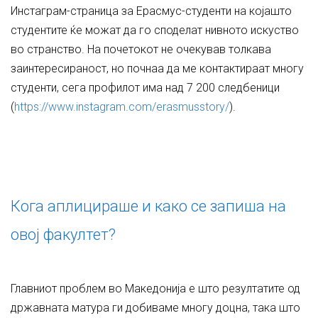
Инстаграм-страница за Ерасмус-студенти на којашто
студентите ќе можат да го споделат нивното искуство
во странство. На почетокот не очекував толкава
заинтересираност, но почнаа да ме контактираат многу
студенти, сега профилот има над 7 200 следбеници
(
https://www.instagram.com/erasmusstory/
).
Кога аплицираше и како се запиша на
овој факултет?
Главниот проблем во Македонија е што резултатите од
државната матура ги добиваме многу доцна, така што