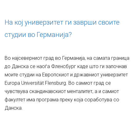
На кој универзитет ги заврши своите
студии во Германија?
Во најсеверниот град во Германија, на самата граница
до Данска се наоѓа Фленсбург каде што ги започнав
моите студии на Европскиот и државниот универзитет
Europa Universität Flensburg. Во самиот град се
чувствува скандинавскиот менталитет, а и самиот
факултет има програма преку која соработува со
Данска.