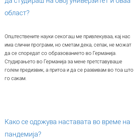
да студираш на овој универзитет и оваа
област?
Општествените науки секогаш ме привлекуваа, кај нас
има слични програми, но сметам дека, сепак, не можат
да се споредат со образованието во Германија.
Студирањето во Германија за мене претставуваше
голем предизвик, а притоа и да се развивам во тоа што
го сакам.
Како се одржува наставата во време на
пандемија?