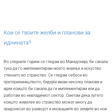
Кои се твоите желби и планови за
иднината?
Во следните години се гледам во Македонија, би сакала
тука да го имплементирам моето знаење и искуство
стекнато во странство. Се гледам себеси во
претприемништвото, бидејќи имам неколку планови и
идеи коишто би сакала да ги имплементирам или да
работам во невладиниот сектор. Сметам дека луѓето
коишто живелее во странство можат многу да
придонесат во развојот и иновациите во земјите во кои