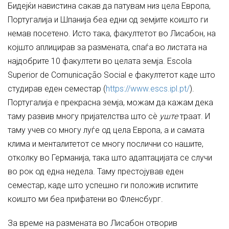
Бидејќи навистина сакав да патувам низ цела Европа,
Португалија и Шпанија беа едни од земјите коишто ги
немав посетено. Исто така, факултетот во Лисабон, на
којшто аплицирав за размената, спаѓа во листата на
најдобрите 10 факултети во целата земја. Escola
Superior de Comunicação Social e факултетот каде што
студирав еден семестар (
https://www.escs.ipl.pt/
).
Португалија е прекрасна земја, можам да кажам дека
таму развив многу пријателства што сѐ
уште
траат. И
таму учев со многу луѓе од цела Европа, а и самата
клима и менталитетот се многу послични со нашите,
отколку во Германија, така што адаптацијата се случи
во рок од една недела. Таму престојував еден
семестар, каде што успешно ги положив испитите
коишто ми беа прифатени во Фленсбург.
За време на размената во Лисабон отворив