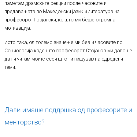
паметам драмските секции после часовите и
предавањата по Македонски јазик и литература на
професорот Горјански, којшто ми беше огромна
мотивација.
Исто така, од големо значење ми беа и часовите по
Социологија каде што професорот Стојанов ми даваше
да ги читам моите есеи што ги пишував на одредени
теми.
Дали имаше поддршка од професорите и
менторство?