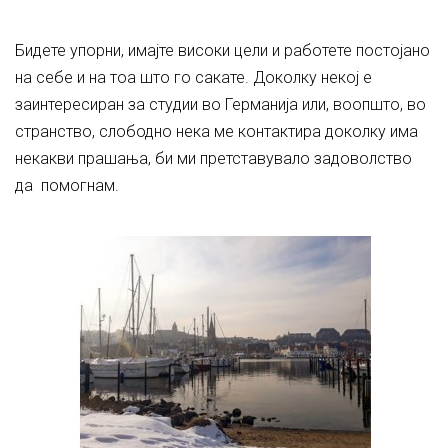
Бидете упорни, имајте високи цели и работете постојано
на себе и на тоа што го сакате. Доколку некој е
заинтересиран за студии во Германија или, воопшто, во
странство, слободно нека ме контактира доколку има
некакви прашања, би ми претставувало задоволство
да помогнам.