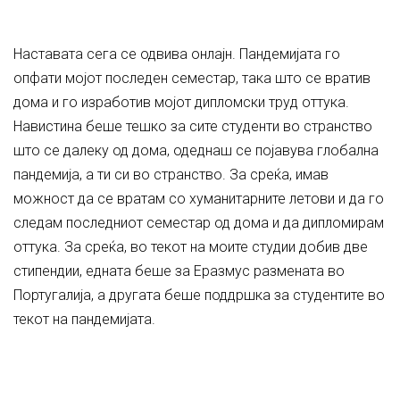
Наставата сега се одвива онлајн. Пандемијата го
опфати мојот последен семестар, така што се вратив
дома и го изработив мојот дипломски труд оттука.
Навистина беше тешко за сите студенти во странство
што се далеку од дома, одеднаш се појавува глобална
пандемија, а ти си во странство. За среќа, имав
можност да се вратам со хуманитарните летови и да го
следам последниот семестар од дома и да дипломирам
оттука. За среќа, во текот на моите студии добив две
стипендии, едната беше за Еразмус размената во
Португалија, а другата беше поддршка за студентите во
текот на пандемијата.