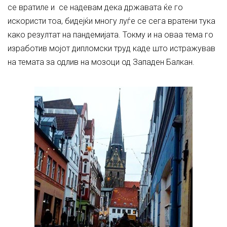
се вратиле и се надевам дека државата ќе го
искористи тоа, бидејќи многу луѓе се сега вратени тука
како резултат на пандемијата. Токму и на оваа тема го
изработив мојот дипломски труд каде што истражував
на темата за одлив на мозоци од Западен Балкан.