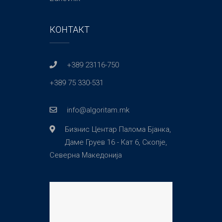
КОНТАКТ
+389 23116-750
+389 75 330-531
info@algoritam.mk
Бизнис Центар Палома Бјанка,
Даме Груев 16 - Кат 6, Скопје,
Северна Македонија