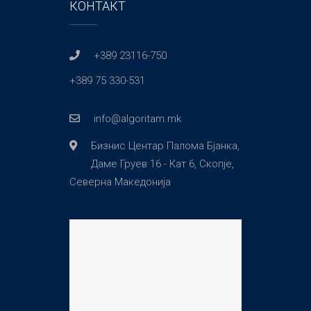
КОНТАКТ
+389 23116-750
+389 75 330-531
info@algoritam.mk
Бизнис Центар Палома Бјанка,
Даме Груев 16 - Кат 6, Скопје,
Северна Македонија