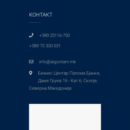
КОНТАКТ
+389 23116-750
+389 75 330-531
info@algoritam.mk
Бизнис Центар Палома Бјанка,
Даме Груев 16 - Кат 6, Скопје,
Северна Македонија