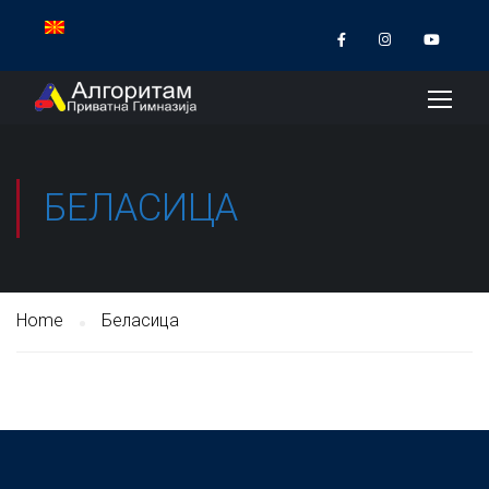
БЕЛАСИЦА
Home
Беласица